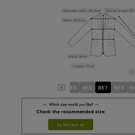
Shoulder width
50.4cm
Sleeve length
62
Width
60.5cm
Waist
56cm
Length
77cm
BE1
BE2
BE3
BE4
BE5
BE6
BE7
BE8
B
Check the recommended size
Try this item on