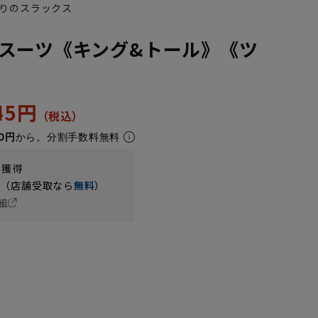
りのスラックス
スーツ《キング&トール》《ツ
245円
0円
から。分割手数料無料
t獲得
円（店舗受取なら
無料
）
細