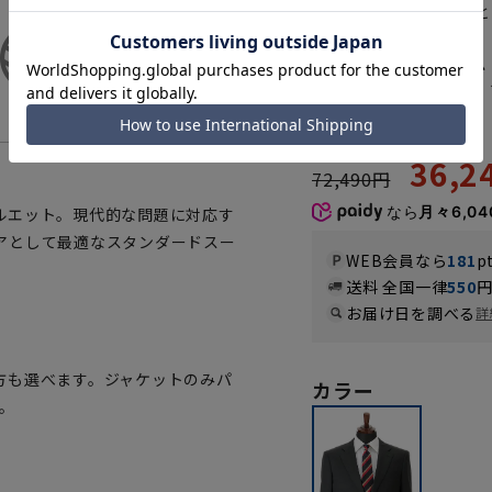
ウエスト調節可能なゆと
YRG31014-37
スタンダード
ーパンツ》
36,
72,490円
なら
月々6,04
ルエット。現代的な問題に対応す
アとして最適なスタンダードスー
WEB会員なら
181
p
送料 全国一律
550
お届け日を調べる
詳
方も選べます。ジャケットのみパ
カラー
。
。