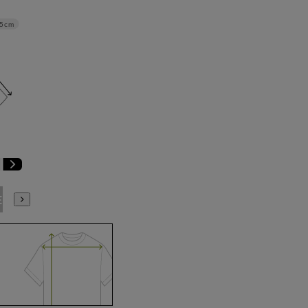
.5cm
E9
BE10
E3
E4
E5
E6
E7
E8
E9
E10
K