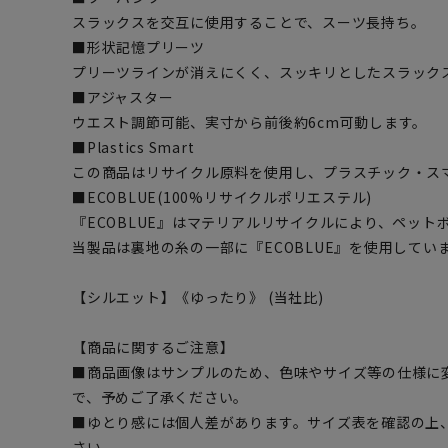
スラックスを交互に使用することで、スーツ長持ち。
■形状記憶プリーツ
プリーツラインが消えにくく、スッキリとしたスラック
■アジャスター
ウエスト調節可能、実寸から前後約6cm可動します。
■Plastics Smart
この商品はリサイクル原料を使用し、プラスチック・ス
■ECOBLUE(100%リサイクルポリエステル)
『ECOBLUE』はマテリアルリサイクルにより、ペッ
当製品は裏地の糸の一部に『ECOBLUE』を使用してい
【シルエット】《ゆったり》 (当社比)
【商品に関するご注意】
■商品画像はサンプルのため、色味やサイズ等の仕様に
で、予めご了承ください。
■ゆとり感には個人差があります。サイズ表を確認の上
さい。