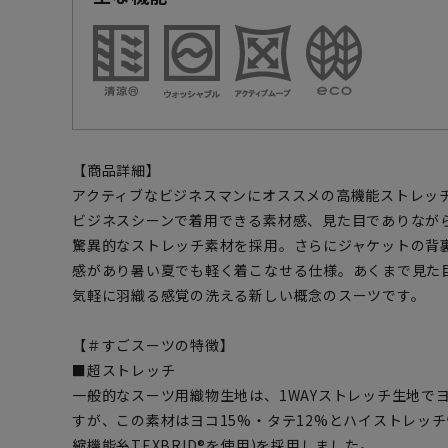
【商品詳細】
アクティブなビジネスマンにオススメの高機能ストレッ
ビジネスシーンで着用できる素材感、見た目でありなが
驚異的なストレッチ素材を採用。さらにジャケットの背
感があり暑い夏でも軽く着こなせる仕様。あくまで見た
気軽に羽織る感覚の洗える新しい概念のスーツです。
【＃すごスーツの特徴】
■超ストレッチ
一般的なスーツ用織物生地は、1WAYストレッチ生地でヨ
すが、この素材はヨコ15%・タテ12%とハイストレッ
縮機能糸TEXBRID®を使用)を採用しました。