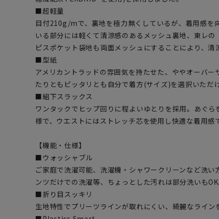
■超軽量
目付210g/mで、裏地を極力無くしているが、着用感
いる部分には軽くて清涼感のあるメッシュ裏地、東レの
ピスポケット袋地も両面メッシュにすることにより、清
■型紙
アメリカントラッドの雰囲気を持たせた、ややオーバー
たりともピッタリとも自分で着方(サイズ)を選択いただ
■組下スラックス
ワンタックでヒップ回りに程よいゆとりを採用。あぐら
様で、ウエストにはストレッチ芯を使用し快適な着用感
【機能・仕様】
■ウォッシャブル
ご家庭で洗濯可能、洗濯機・シャワークリーンなど洗い
ンツだけでの洗濯等、ちょっとした汚れは部分洗いもOK
■折り目スッキリ
生地特性でプリーツラインが取れにくい、綺麗なライン
■Plastics Smart