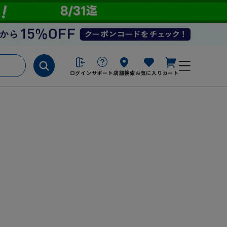
ログイン
サポート
店舗検索
お気に入り
カート