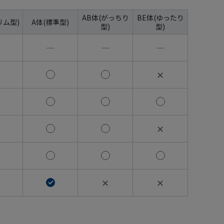
AB体(がっちり
BE体(ゆったり
リム型)
A体(標準型)
型)
型)
―
―
―
✕
✕
✕
✕