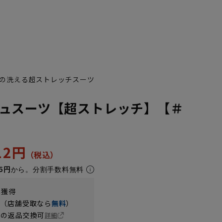
の洗える超ストレッチスーツ
ュスーツ【超ストレッチ】【＃
312円
5円
から。分割手数料無料
t獲得
円（店舗受取なら
無料
）
の返品交換可
詳細