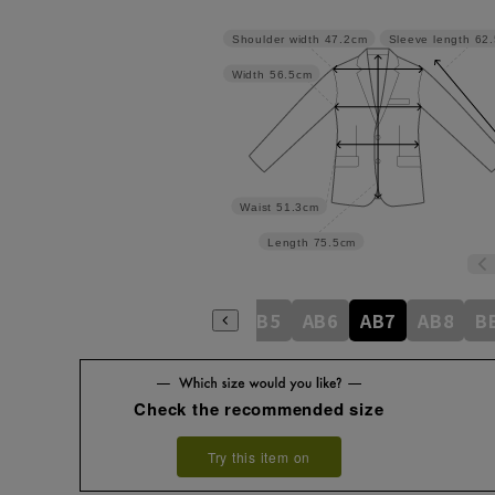
Shoulder width
47.2cm
Sleeve length
62
Width
56.5cm
Waist
51.3cm
Length
75.5cm
A6
A7
A8
AB3
AB4
AB5
AB6
AB7
AB8
B
Check the recommended size
Try this item on