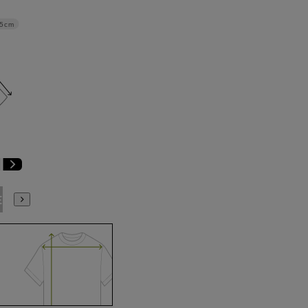
.5cm
E3
BE4
BE5
BE6
BE7
BE8
YA4
YA5
YA6