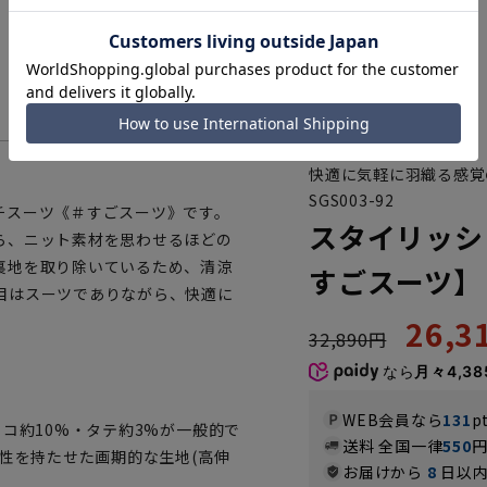
快適に気軽に羽織る感覚
SGS003-92
チスーツ《＃すごスーツ》です。
スタイリッシ
ら、ニット素材を思わせるほどの
裏地を取り除いているため、清涼
すごスーツ】
目はスーツでありながら、快適に
26,
32,890円
なら
月々4,38
WEB会員なら
131
p
コ約10%・タテ約3%が一般的で
送料 全国一律
550
チ性を持たせた画期的な生地(高伸
お届けから
8
日以内