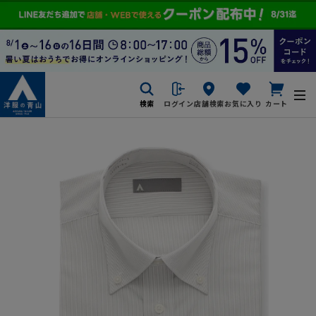
検索
ログイン
店舗検索
お気に入り
カート