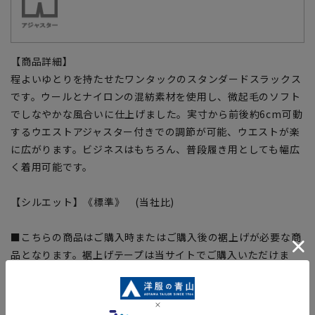
【商品詳細】
程よいゆとりを持たせたワンタックのスタンダードスラックス
です。ウールとナイロンの混紡素材を使用し、微起毛のソフト
でしなやかな風合いに仕上げました。実寸から前後約6cm可動
するウエストアジャスター付きでの調節が可能、ウエストが楽
に広がります。ビジネスはもちろん、普段履き用としても幅広
く着用可能です。
【シルエット】《標準》 (当社比)
■こちらの商品はご購入時またはご購入後の裾上げが必要な商
品となります。裾上げテープは当サイトでご購入いただけま
す。
裾上げテープ:
SUSOTAPE010
※こちらの商品は在庫切れの場合がございます。