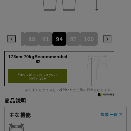
82
85
88
91
94
97
100
105
110
173cm 70kgRecommended
82
Find out more on your
body type
あくまでもサイズをご検討いただく際の目安となります。
商品説明
主な機能
機能一覧