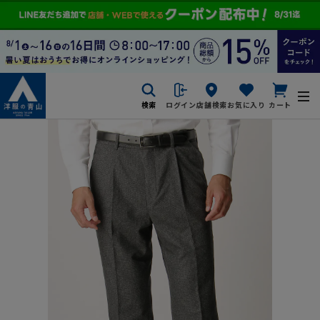
検索
ログイン
店舗検索
お気に入り
カート