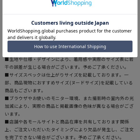
【商品に関するご注意】
■商品画像はサンプルのため、色味やサイズ等の仕様に変更が
ある場合がございますので、予めご了承ください。
■ゆとり感には個人差があります。サイズ表を確認の上、ご購
入の目安としてご利用ください。
■生地や仕様・デザインにより、着用感や実際のサイズ表に若
干の誤差が生じる場合がございます。予めご了承ください。
■サイズスペックは仕上がりサイズを記載しております。一
部、商品現物におすすめサイズ(ヌードサイズ)を記載している
商品もございます。
■ブラウザやお使いのモニター環境、また撮影時の室内外の光
加減により、実際の商品と掲載画像の色味が異なる場合がござ
います。
■店舗や各モールサイトと商品在庫を共有しております関係
上、ご注文いただいたタイミングにより欠品が発生し、ご注文
を完了できない場合がございます。予めご了承ください。