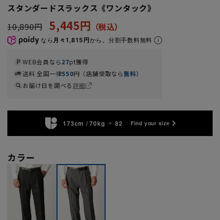
スタンダードスラックス《ワンタック》
5,445円
10,890円
なら
月々1,815円
から。分割手数料無料
WEB会員なら
27
pt獲得
送料 全国一律
550
円（店舗受取なら
無料
）
お届け日を調べる
詳細
173cm / 70kg
82
Find your size
カラー