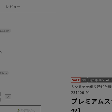
レビュー
64.5cm
65cm
カシミヤを織り混ぜた軽
231406-91
4L
プレミアムス
混】