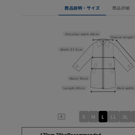
商品説明・サイズ
商品詳細
Shoulder width
46cm
Sleeve length
Width
57.5cm
Waist
55cm
Length
90cm
Hem width
S
M
L
LL
3L
172cm 70kgRecommended