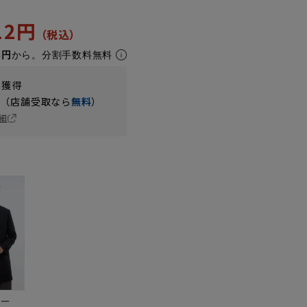
912円
8円
から。分割手数料無料
t獲得
円（店舗受取なら
無料
）
細
ビー