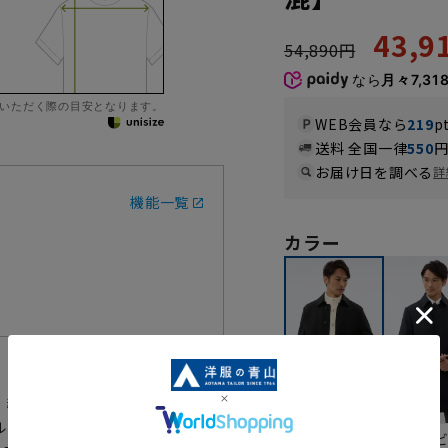
43,
54,890円
なら
月々7,31
いただく際の目安となります。
WEB会員なら
219
p
送料 全国一律
550
お届け日を調べる
詳
機能一覧
カラー
。織組織や密度の工夫やヨコ糸に
トン =重たい」のイメージを覆
ネイ
ブラック