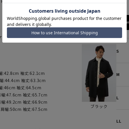
 ROWステンカラーコートで、上
172cm
ケット。
S
:42.8cm 袖丈:62.1cm
M
:44.4cm 袖丈:63.3cm
幅:46cm 袖丈:64.5cm
幅:47.6cm 袖丈:65.7cm
L
幅:49.2cm 袖丈:66.9cm
ブラック
 肩幅:50cm 袖丈:67.5cm
LL