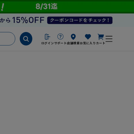
ログイン
サポート
店舗検索
お気に入り
カート