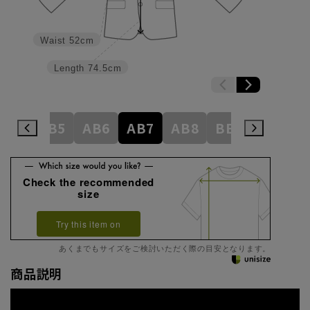
Waist
52cm
Length
74.5cm
AB4
AB5
AB6
AB7
AB8
BE3
BE4
Check the recommended
size
Try this item on
あくまでもサイズをご検討いただく際の目安となります。
商品説明