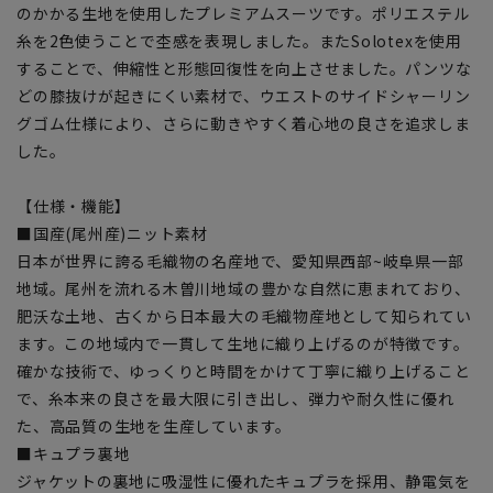
のかかる生地を使用したプレミアムスーツです。ポリエステル
糸を2色使うことで杢感を表現しました。またSolotexを使用
することで、伸縮性と形態回復性を向上させました。パンツな
どの膝抜けが起きにくい素材で、ウエストのサイドシャーリン
グゴム仕様により、さらに動きやすく着心地の良さを追求しま
した。
【仕様・機能】
■国産(尾州産)ニット素材
日本が世界に誇る毛織物の名産地で、愛知県西部~岐阜県一部
地域。尾州を流れる木曽川地域の豊かな自然に恵まれており、
肥沃な土地、古くから日本最大の毛織物産地として知られてい
ます。この地域内で一貫して生地に織り上げるのが特徴です。
確かな技術で、ゆっくりと時間をかけて丁寧に織り上げること
で、糸本来の良さを最大限に引き出し、弾力や耐久性に優れ
た、高品質の生地を生産しています。
■キュプラ裏地
ジャケットの裏地に吸湿性に優れたキュプラを採用、静電気を