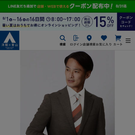
検索
ログイン
店舗検索
お気に入り
カート