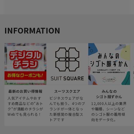
INFORMATION
最新のお買い得情報
スーツスクエア
みんなの
シゴト服ずかん
人気アイテムやおす
ビジネスウェアがな
すめ商品などの“おト
んでも揃う、4つのブ
12,000人以上の業界
ク“が満載のチラシが
ランドが一体となっ
や職種、シーンなど
Webでも見られる！
た新感覚の複合型ス
のシゴト服の着用傾
トアです
向をデータ化。