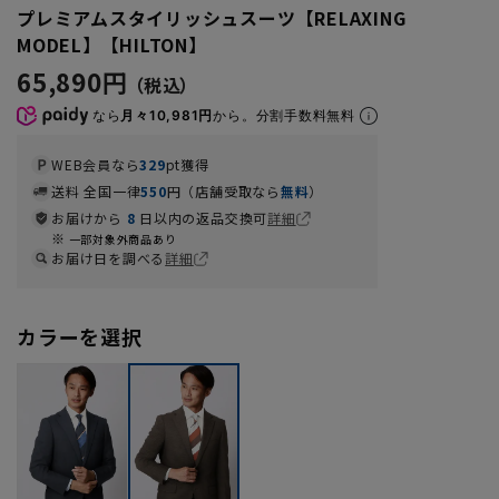
プレミアムスタイリッシュスーツ【RELAXING
MODEL】【HILTON】
65,890円
なら
月々10,981円
から。分割手数料無料
WEB会員なら
329
pt獲得
送料 全国一律
550
円（店舗受取なら
無料
）
お届けから
8
日以内の返品交換可
詳細
一部対象外商品あり
お届け日を調べる
詳細
カラーを選択