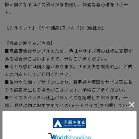
抑え虜になるほどの滑らかな袖通し、快適な着心地をサポー
ト。
【シルエット】《やや細身(スッキリ)》(当社比)
【商品に関するご注意】
■商品画像はサンプルのため、色味やサイズ等の仕様に変更が
ある場合がございますので、予めご了承ください。
■ゆとり感には個人差があります。サイズ表を確認の上、ご購
入の目安としてご利用ください。
■生地や仕様・デザインにより、着用感や実際のサイズ表に若
干の誤差が生じる場合がございます。予めご了承ください。
■サイズスペックは仕上がりサイズを記載しております。一
部、商品現物におすすめサイズ(ヌードサイズ)を記載している
商品もございます。
■ブラウザやお使いのモニター環境、また撮影時の室内外の光
加減により、実際の商品と掲載画像の色味が異なる場合がござ
います。