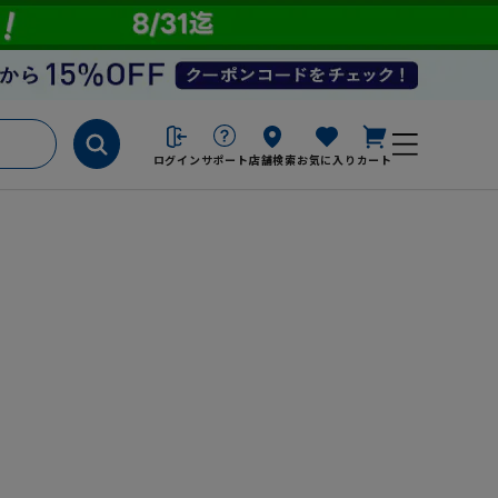
ログイン
サポート
店舗検索
お気に入り
カート