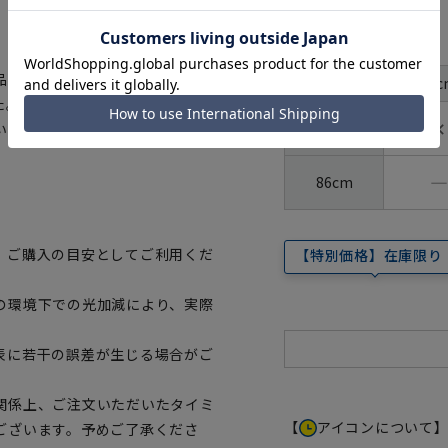
サイズ
首周り
の証「OEKO-
37c
裄丈
ました。生地から付属まですべてが厳
✕
82cm
いただけます。
―
86cm
、ご購入の目安としてご利用くだ
【特別価格】在庫限り
の環境下での光加減により、実際
表に若干の誤差が生じる場合がご
関係上、ご注文いただいたタイミ
【
アイコンについて
ございます。予めご了承くださ