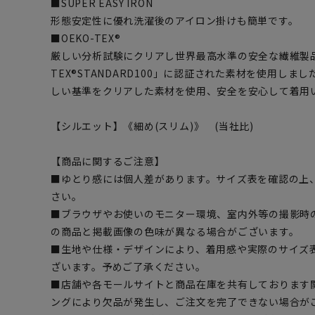
■SUPER EASY IRON
形態安定性に優れ洗濯後のアイロン掛けも簡単です。
■OEKO-TEX®
厳しい分析試験にクリアし世界最高水準の安全な繊維製品
TEX®STANDARD100」に認証された素材を使用し
しい基準をクリアした素材を使用、安全を安心して着用
【シルエット】《細め(スリム)》 (当社比)
【商品に関するご注意】
■ゆとり感には個人差があります。サイズ表を確認の上
さい。
■ブラウザやお使いのモニター環境、室内外等の撮影時
の商品と掲載画像の色味が異なる場合がございます。
■生地や仕様・デザインにより、着用感や実際のサイズ
ざいます。予めご了承ください。
■店舗や各モールサイトと商品在庫を共有しております
ングにより欠品が発生し、ご注文を完了できない場合が