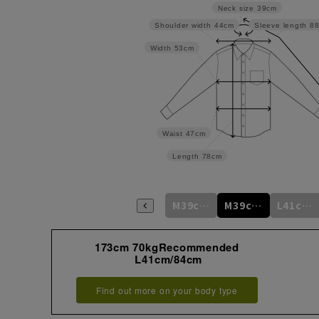
Neck size
39cm
Shoulder width
44cm
Sleeve length
8
Width
53cm
Waist
47cm
Length
78cm
M39cm/80cm
M39cm/82cm
M39cm/84cm
M39cm/86cm
M39cm/88cm
L41cm/82cm
173cm 70kgRecommended
L41cm/84cm
Find out more on your body type