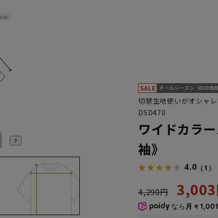
8cm
切替生地使いがオシャレ
DSD470
ワイドカラー
L41cm/84cm
L41cm/86cm
L41cm/88cm
LL43cm/82cm
LL43cm/86cm
LL43cm/88cm
袖》
4.0
（1）
3,00
4,290円
なら
月々1,00