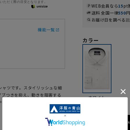
いただく際の目安となります。
WEB会員なら
15
pt
送料 全国一律
550
お届け日を調べる
詳
機能一覧
カラー
シャツです。スタイリッシュな細
ダブつきを抑え、動きを阻害する
ホワイト
やボタン使いがオシャレなワンポ
173cm / 70