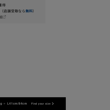
獲得
円（店舗受取なら
無料
）
細
kg
L41cm/84cm
Find your size