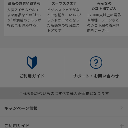
最新のお買い得情報
スーツスクエア
みんなの
シゴト服ずかん
人気アイテムやおす
ビジネスウェアがな
すめ商品などの“おト
んでも揃う、4つのブ
12,000人以上の業界
ク“が満載のチラシが
ランドが一体となっ
や職種、シーンなど
Webでも見られる！
た新感覚の複合型ス
のシゴト服の着用傾
トアです
向をデータ化。
ご利用ガイド
サポート・お問い合わせ
※税表記がないものはすべて税込み価格となります
キャンペーン情報
ご利用ガイド