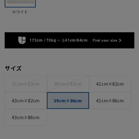
ホワイト
173cm / 70kg
L41cm/84cm
Find your size
サイズ
37cm×82cm
39cm×82cm
41cm×82cm
43cm×82cm
39cm×86cm
41cm×86cm
43cm×86cm