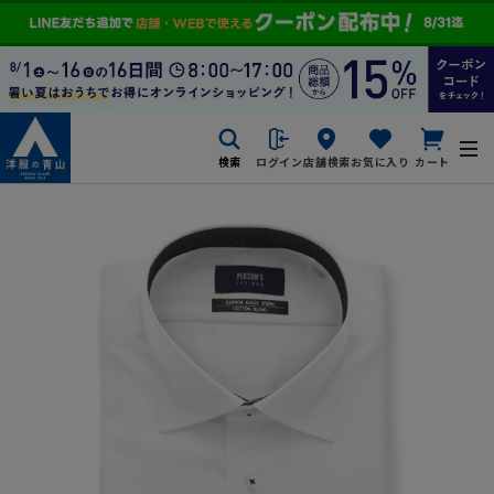
検索
ログイン
店舗検索
お気に入り
カート