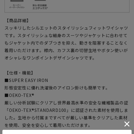
【商品詳細】
スッキリしたシルエットのスタイリッシュフィットワイシャツ
です。スタイリッシュな細身のスーツやジャケットに合わせて
もジャケット内でのダブつきを抑え、動きを阻害することなく
着用いただけます。襟内、カフス裏の切替生地やボタン使いが
オシャレなワンポイントデザインシャツです。
【仕様・機能】
■SUPER EASY IRON
形態安定性に優れ洗濯後のアイロン掛けも簡単です。
■OEKO-TEX®
厳しい分析試験にクリアし世界最高水準の安全な繊維製品の証
「OEKO-TEX®STANDARD100」に認証された素材を使用しま
した。生地から付属まですべてが厳しい基準をクリアした素材
を使用、安全を安心して着用いただけます。