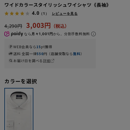
ワイドカラースタイリッシュワイシャツ《長袖》
4.0
（1）
レビューを見る
3,003円
4,290円
なら
月々1,001円
から。分割手数料無料
WEB会員なら
15
pt獲得
送料 全国一律
550
円（店舗受取なら
無料
）
お届け日を調べる
詳細
カラーを選択