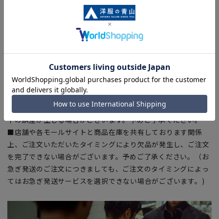
【シルエット】《細め(スリム)》 (当社比)
【商品に関するご注意】
■ゆとり感には個人差があります。サイズ表を確認の上、ご購
入の目安としてご利用ください。
■ブラウザやお使いのモニター環境、室内外等の撮影時の環境
下での光加減により、実際の商品と掲載画像の色味が異なる場
合がございます。
■生地や仕様・デザインにより、着用感や実際のサイズ表に若
干の誤差が生じる場合がございます。予めご了承ください。
■店舗や各モールサイトと商品在庫を共有しております関係
上、ご注文いただいたタイミングにより欠品が発生し、ご注文
を完了できない場合がございます。予めご了承ください。（お
急ぎ発送のご注文につきましても、ご注文のタイミングによっ
てはお急ぎ発送サービスを選択できない場合がございます。)