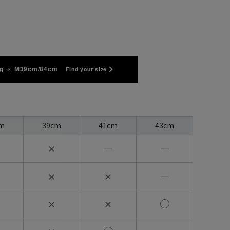
g
M39cm/84cm
Find your size
m
39cm
41cm
43cm
✕
―
―
✕
✕
―
✕
✕