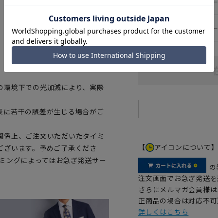
―
84cm
―
86cm
、ご購入の目安としてご利用くだ
の環境下での光加減により、実際
表に若干の誤差が生じる場合がご
関係上、ご注文いただいたタイミ
【
アイコンについて
ございます。予めご了承くださ
イミングによってはお急ぎ発送サー
の
注文画面でお急ぎ発送を
さらにメルマガ会員様は
正商品の場合は対応不可
詳しくはこちら