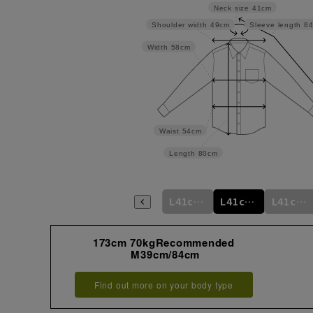
Neck size
41cm
Shoulder width
49cm
Sleeve length
8
Width
58cm
Waist
54cm
Length
80cm
m
M39cm/82cm
M39cm/84cm
L41cm/80cm
L41cm/82cm
L41cm/84cm
L41cm/86cm
173cm 70kgRecommended
M39cm/84cm
Find out more on your body type