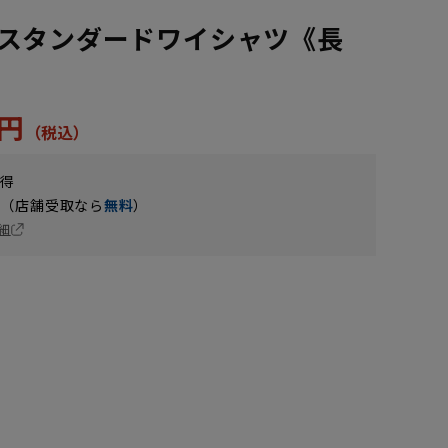
スタンダードワイシャツ《長
2円
獲得
円（店舗受取なら
無料
）
細
LL43cm/84cm
LL43cm/78cm