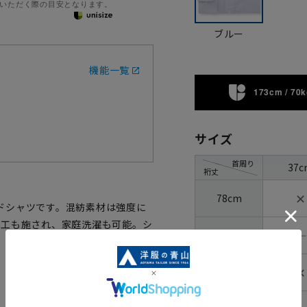
いただく際の目安となります。
ブルー
機能一覧
173cm / 70k
サイズ
首周り
37c
裄丈
✕
78cm
ドシャツです。混紡素材は強度に
加工も施され、家庭洗濯も可能。シ
―
80cm
✕
82cm