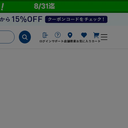
ログイン
サポート
店舗検索
お気に入り
カート