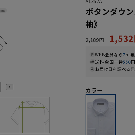
AL352A
ボタンダウン
4cm
袖》
1,53
2,189円
WEB会員なら
7
pt
送料 全国一律
550
お届け日を調べる
詳
LL43cm/82cm
LL43cm/86cm
3L45cm/80cm
3L45cm/84cm
3L45cm/88cm
LL43cm/80cm
カラー