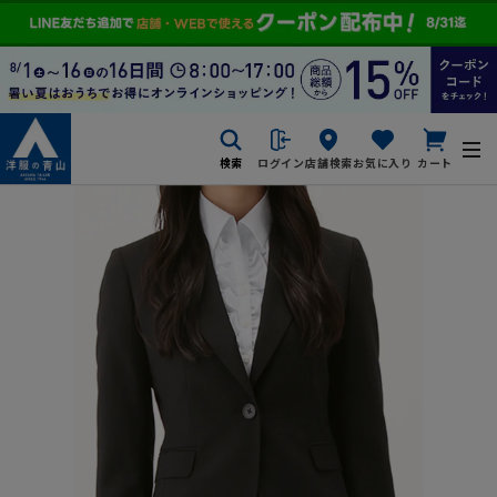
検索
ログイン
店舗検索
お気に入り
カート