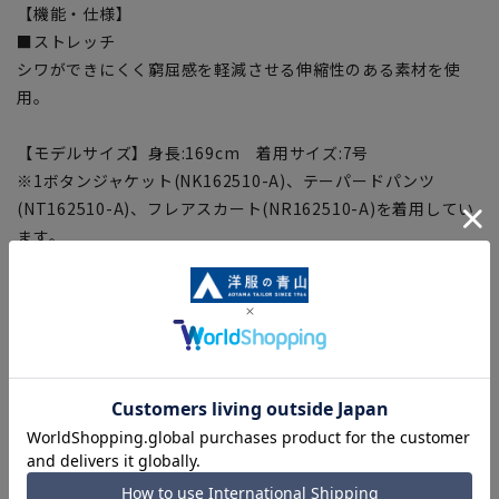
【機能・仕様】
■ストレッチ
シワができにくく窮屈感を軽減させる伸縮性のある素材を使
用。
【モデルサイズ】身長:169cm 着用サイズ:7号
※1ボタンジャケット(NK162510-A)、テーパードパンツ
(NT162510-A)、フレアスカート(NR162510-A)を着用してい
ます。
【商品に関するご注意】
■商品画像はサンプルのため、色味やサイズ等の仕様に変更が
ある場合がございますので、予めご了承ください。
■サイズスペックは仕上がりサイズを記載しております。
■ブラウザやお使いのモニター環境、室内外等の撮影時の環境
下での光加減により、実際の商品と掲載画像の色味が異なる場
合がございます。
■生地や仕様・デザインにより、実際の商品とサイズ表に若干