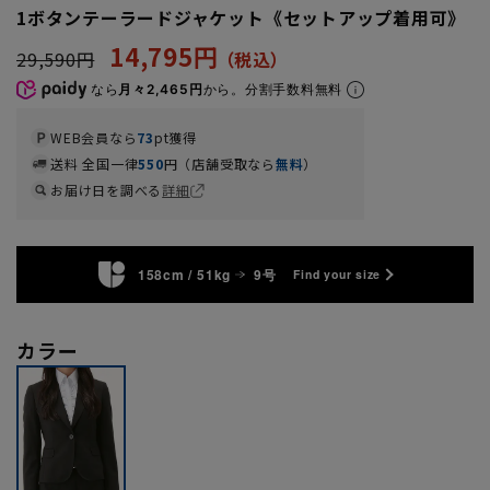
1ボタンテーラードジャケット《セットアップ着用可》
14,795円
29,590円
なら
月々2,465円
から。分割手数料無料
WEB会員なら
73
pt獲得
送料 全国一律
550
円（店舗受取なら
無料
）
お届け日を調べる
詳細
158cm / 51kg
9号
Find your size
カラー