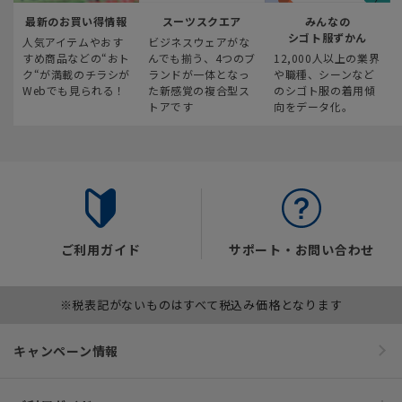
最新のお買い得情報
スーツスクエア
みんなの
シゴト服ずかん
人気アイテムやおす
ビジネスウェアがな
すめ商品などの“おト
んでも揃う、4つのブ
12,000人以上の業界
ク“が満載のチラシが
ランドが一体となっ
や職種、シーンなど
Webでも見られる！
た新感覚の複合型ス
のシゴト服の着用傾
トアです
向をデータ化。
ご利用ガイド
サポート・お問い合わせ
※税表記がないものはすべて税込み価格となります
キャンペーン情報