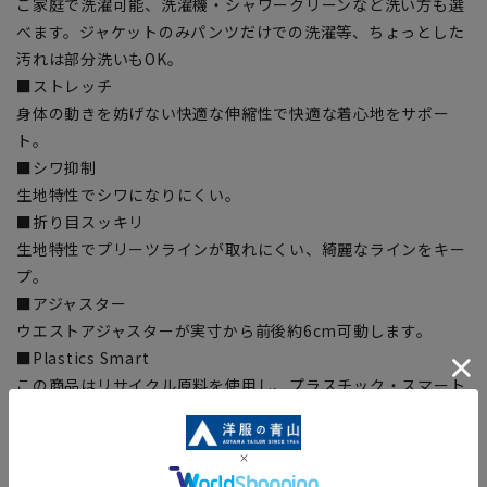
ご家庭で洗濯可能、洗濯機・シャワークリーンなど洗い方も選
べます。ジャケットのみパンツだけでの洗濯等、ちょっとした
汚れは部分洗いもOK。
■ストレッチ
身体の動きを妨げない快適な伸縮性で快適な着心地をサポー
ト。
■シワ抑制
生地特性でシワになりにくい。
■折り目スッキリ
生地特性でプリーツラインが取れにくい、綺麗なラインをキー
プ。
■アジャスター
ウエストアジャスターが実寸から前後約6cm可動します。
■Plastics Smart
この商品はリサイクル原料を使用し、プラスチック・スマート
に賛同しています。当製品は裏地の糸の一部にECOBLUE®を使
用しています。ECOBLUE®はマテリアルリサイクルにより、ペ
ットボトルを繊維へと再生しています。