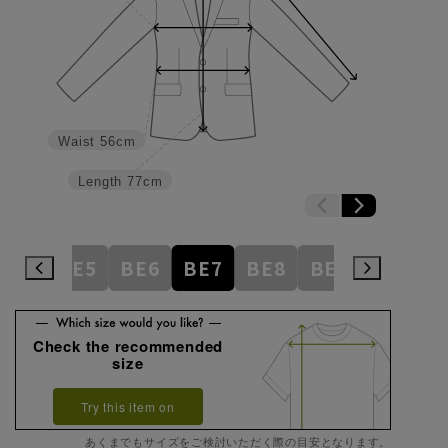
Waist
56cm
Length
77cm
BE4
BE5
BE6
BE7
BE8
BE9
BE10
Check the recommended
size
Try this item on
あくまでもサイズをご検討いただく際の目安となります。