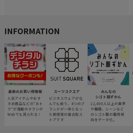
INFORMATION
最新のお買い得情報
スーツスクエア
みんなの
シゴト服ずかん
人気アイテムやおす
ビジネスウェアがな
すめ商品などの“おト
んでも揃う、4つのブ
12,000人以上の業界
ク“が満載のチラシが
ランドが一体となっ
や職種、シーンなど
Webでも見られる！
た新感覚の複合型ス
のシゴト服の着用傾
トアです
向をデータ化。