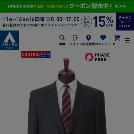
検索
ログイン
店舗検索
お気に入り
カート