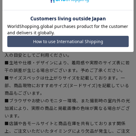
【シルエット】《ゆったり》 (当社比)
【商品に関するご注意】
■商品画像はサンプルのため、色味やサイズ等の仕様に変更が
ある場合がございますので、予めご了承ください。
■ゆとり感には個人差があります。サイズ表を確認の上、ご購
入の目安としてご利用ください。
■生地や仕様・デザインにより、着用感や実際のサイズ表に若
干の誤差が生じる場合がございます。予めご了承ください。
■サイズスペックは仕上がりサイズを記載しております。一
部、商品現物におすすめサイズ(ヌードサイズ)を記載している
商品もございます。
■ブラウザやお使いのモニター環境、また撮影時の室内外の光
加減により、実際の商品と掲載画像の色味が異なる場合がござ
います。
■店舗や各モールサイトと商品在庫を共有しております関係
上、ご注文いただいたタイミングにより欠品が発生し、ご注文