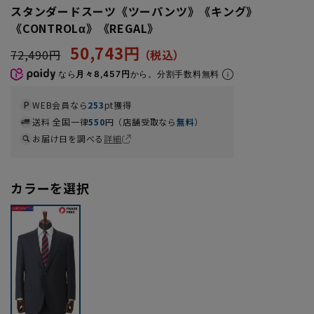
スタンダードスーツ《ツーパンツ》《キング》
《CONTROLα》《REGAL》
50,743円
72,490円
なら
月々8,457円
から。分割手数料無料
WEB会員なら
253
pt獲得
送料 全国一律
550
円（店舗受取なら
無料
）
お届け日を調べる
詳細
カラーを選択