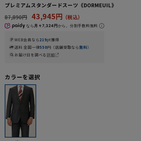
プレミアムスタンダードスーツ《DORMEUIL》
43,945円
87,890円
なら
月々7,324円
から。分割手数料無料
WEB会員なら
219
pt獲得
送料 全国一律
550
円（店舗受取なら
無料
）
お届け日を調べる
詳細
カラーを選択