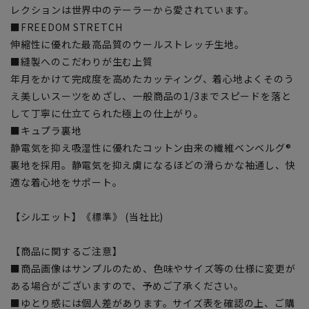
レクションは世界中のテーラーから愛されています。
■FREEDOM STRETCH
伸縮性に優れた最高品質のウールストレッチ生地。
■縫製へのこだわりが生む上質
年月をかけて完成度を高めたカッティング、着心地よくそのう
え美しいスーツをめざし、一般商品の1/3までスピードを落と
して丁寧に仕立てられた極上の仕上がり。
■キュプラ裏地
静電気を抑え吸湿性に優れたコットン由来の繊維ベンベルグ®
裏地を採用。静電気を抑え虜になるほどの滑らかな袖通し、快
適な着心地をサポート。
【シルエット】《標準》 (当社比)
【商品に関するご注意】
■商品画像はサンプルのため、色味やサイズ等の仕様に変更が
ある場合がございますので、予めご了承ください。
■ゆとり感には個人差があります。サイズ表を確認の上、ご購