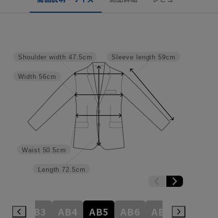
Shoulder width
47.5cm
Sleeve length
59cm
Width
56cm
Waist
50.5cm
Length
72.5cm
A8
AB3
AB4
AB5
AB6
AB7
AB8