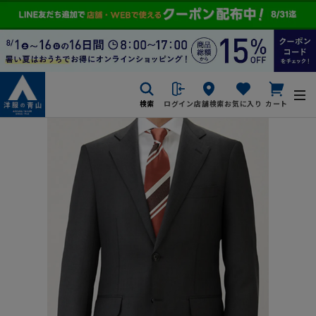
検索
ログイン
店舗検索
お気に入り
カート