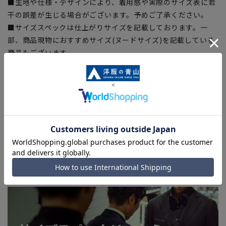
■生地や仕様・デザインにより、着用感や実際のサイズ表に若
干の誤差が生じる場合がございます。予めご了承ください。
■サイズスペックは仕上がりサイズを記載しております。一
部、商品現物におすすめサイズ(ヌードサイズ)を記載している
商品もございます。
■ブラウザやお使いのモニター環境、また撮影時の室内外の光
加減により、実際の商品と掲載画像の色味が異なる場合がござ
います。
■店舗や各モールサイトと商品在庫を共有しております関係
上、ご注文いただいたタイミングにより欠品が発生し、ご注文
を完了できない場合がございます。予めご了承ください。
■お急ぎ発送のご注文につきましても、ご注文のタイミングに
よってはお急ぎ発送サービスを選択できない場合がございま
す。