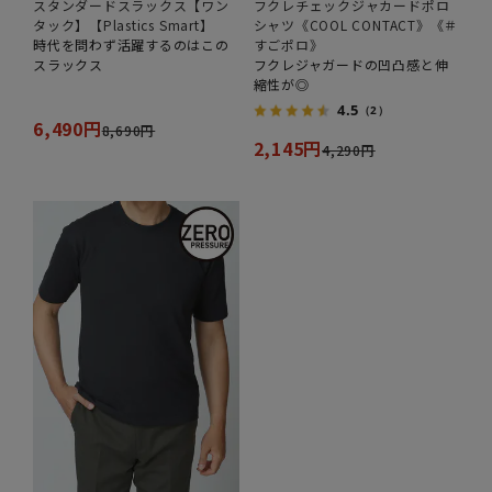
スタンダードスラックス【ワン
フクレチェックジャカードポロ
タック】【Plastics Smart】
シャツ《COOL CONTACT》《＃
時代を問わず活躍するのはこの
すごポロ》
スラックス
フクレジャガードの凹凸感と伸
縮性が◎
4.5
（2）
6,490円
8,690円
2,145円
4,290円