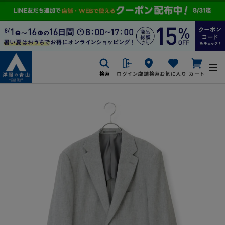
検索
ログイン
店舗検索
お気に入り
カート