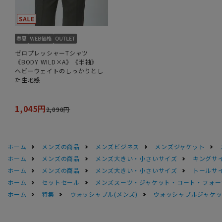
ゼロプレッシャーTシャツ
《BODY WILD×A》《半袖》
ヘビーウェイトのしっかりとし
た生地感
1,045円
2,090円
ホーム
メンズの商品
メンズビジネス
メンズジャケット
ホーム
メンズの商品
メンズ大きい・小さいサイズ
キングサイ
ホーム
メンズの商品
メンズ大きい・小さいサイズ
トールサ
ホーム
セットセール
メンズスーツ・ジャケット・コート・フォーマル
ホーム
特集
ウォッシャブル(メンズ)
ウォッシャブルジャケッ