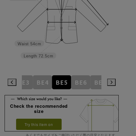
Waist
54cm
Length
72.5cm
AB8
BE3
BE4
BE5
BE6
BE7
BE8
E
Check the recommended
size
Try this item on
あくまでもサイズをご検討いただく際の目安となります。