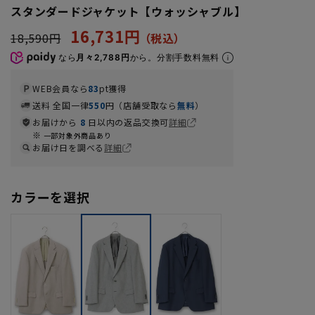
スタンダードジャケット【ウォッシャブル】
16,731円
18,590円
なら
月々2,788円
から。分割手数料無料
WEB会員なら
83
pt獲得
送料 全国一律
550
円（店舗受取なら
無料
）
お届けから
8
日以内の返品交換可
詳細
一部対象外商品あり
お届け日を調べる
詳細
カラーを選択