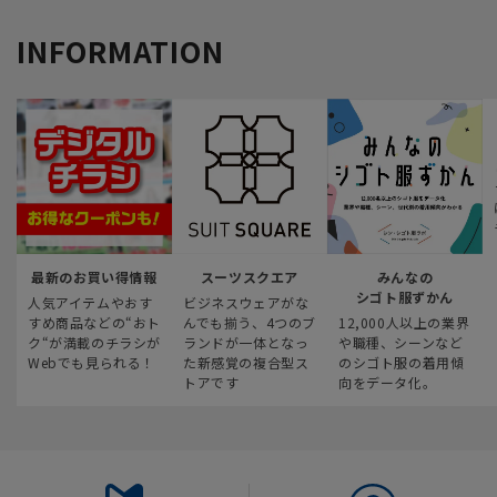
INFORMATION
最新のお買い得情報
スーツスクエア
みんなの
シゴト服ずかん
人気アイテムやおす
ビジネスウェアがな
すめ商品などの“おト
んでも揃う、4つのブ
12,000人以上の業界
ク“が満載のチラシが
ランドが一体となっ
や職種、シーンなど
Webでも見られる！
た新感覚の複合型ス
のシゴト服の着用傾
トアです
向をデータ化。