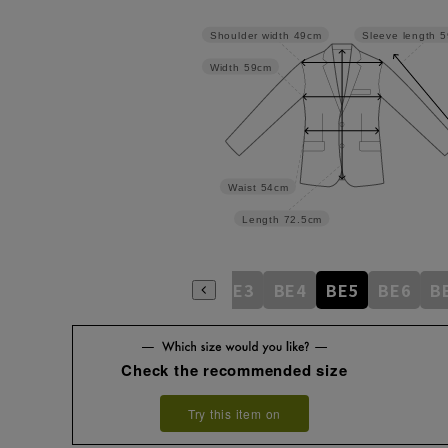
Shoulder width
49cm
Sleeve length
5
Width
59cm
Waist
54cm
Length
72.5cm
AB5
AB6
AB7
AB8
BE3
BE4
BE5
BE6
B
Check the recommended size
Try this item on