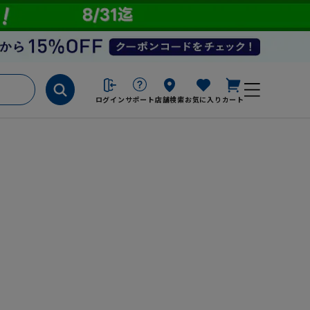
ログイン
サポート
店舗検索
お気に入り
カート