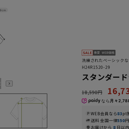
9cm
洗練されたベーシックな
H24R1520-29
スタンダード
E7
BE8
E3
E4
E5
E6
E7
E8
K3
K4
K5
16,
18,590円
なら
月々2,78
WEB会員なら
83
pt
送料 全国一律
550
お届けから
8
日以内