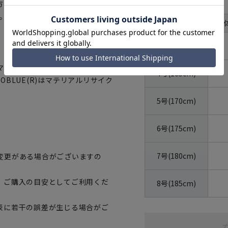
サイズ
方も選べます。ジャケットのみパ
。
体型
BE
号数（身長）
3号(160cm)
マートに賛同しています。当製品
4号(165cm)
OBLUE(R)はマテリアルリサイク
5号(170cm)
6号(175cm)
7号(180cm)
変更がある場合がございますの
、ご購入の目安としてご利用くだ
8号(185cm)
表に若干の誤差が生じる場合がご