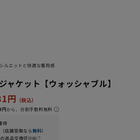
シルエットと快適な着用感
ジャケット【ウォッシャブル】
K6
K7
K8
731円
8円
から。分割手数料無料
獲得
円（店舗受取なら
無料
）
の返品交換可
詳細