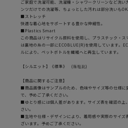
ご家庭で洗濯可能、洗濯機・シャワークリーンなど洗い
ンツだけでの洗濯等、ちょっとした汚れは部分洗いもOK
■ストレッチ
快適な着心地をサポートする豊かな伸縮性。
■Plastics Smart
この商品はリサイクル原料を使用し、プラスチック・ス
は裏地の糸の一部にECOBLUE(R)を使用しています。EC
ルにより、ペットボトルを繊維へと再生しています。
【シルエット】《標準》 (当社比)
【商品に関するご注意】
■商品画像はサンプルのため、色味やサイズ等の仕様に
で、予めご了承ください。
■ゆとり感には個人差があります。サイズ表を確認の上
さい。
■生地や仕様・デザインにより、着用感や実際のサイズ
ざいます。予めご了承ください。