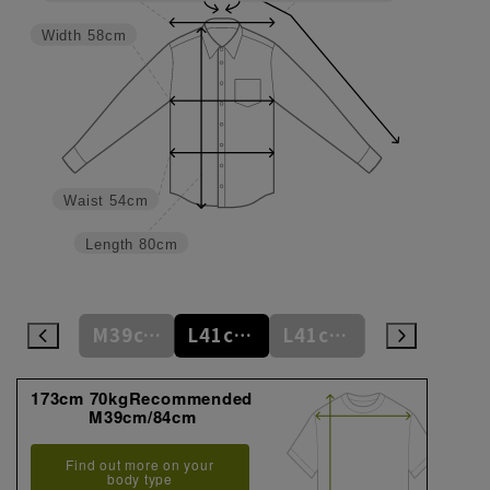
Width
58cm
Waist
54cm
Length
80cm
M39cm/82cm
M39cm/84cm
L41cm/76cm
L41cm/78cm
L41cm/80cm
173cm 70kgRecommended
M39cm/84cm
Find out more on your
body type