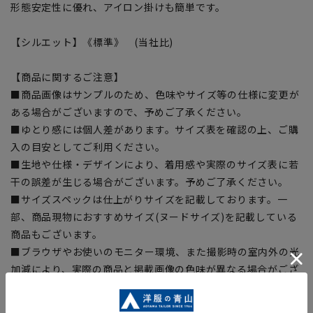
形態安定性に優れ、アイロン掛けも簡単です。
【シルエット】《標準》 (当社比)
【商品に関するご注意】
■商品画像はサンプルのため、色味やサイズ等の仕様に変更が
ある場合がございますので、予めご了承ください。
■ゆとり感には個人差があります。サイズ表を確認の上、ご購
入の目安としてご利用ください。
■生地や仕様・デザインにより、着用感や実際のサイズ表に若
干の誤差が生じる場合がございます。予めご了承ください。
■サイズスペックは仕上がりサイズを記載しております。一
部、商品現物におすすめサイズ(ヌードサイズ)を記載している
商品もございます。
■ブラウザやお使いのモニター環境、また撮影時の室内外の光
加減により、実際の商品と掲載画像の色味が異なる場合がござ
います。
■店舗や各モールサイトと商品在庫を共有しております関係