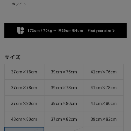
ホワイト
173cm / 70kg
M39cm/84cm
Find your size
サイズ
37cm×76cm
39cm×76cm
41cm×76cm
37cm×78cm
39cm×78cm
41cm×78cm
37cm×80cm
39cm×80cm
41cm×80cm
43cm×80cm
37cm×82cm
39cm×82cm