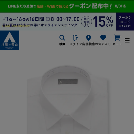
検索
ログイン
店舗検索
お気に入り
カート