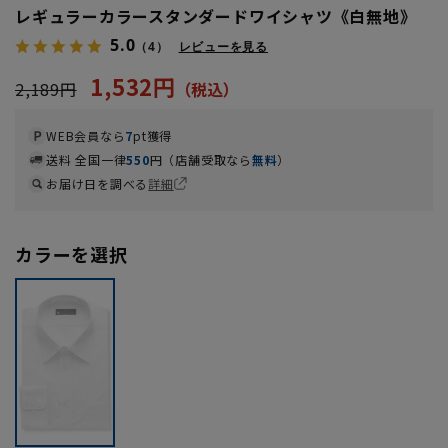
レギュラーカラースタンダードワイシャツ《白無地》
5.0
（4）
レビューを見る
1,532円
2,189円
WEB会員なら
7
pt獲得
送料 全国一律
550
円（店舗受取なら
無料
）
お届け日を調べる
詳細
カラーを選択