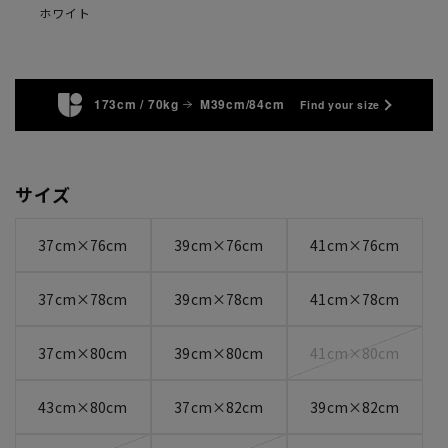
ホワイト
173cm / 70kg
M39cm/84cm
Find your size
サイズ
37cm×76cm
39cm×76cm
41cm×76cm
37cm×78cm
39cm×78cm
41cm×78cm
37cm×80cm
39cm×80cm
41cm×80cm
43cm×80cm
37cm×82cm
39cm×82cm