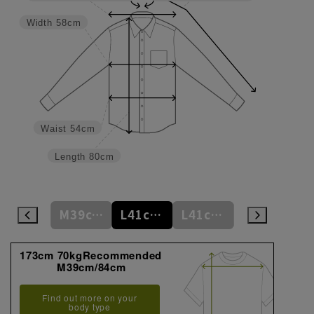
Width
58cm
Waist
54cm
Length
80cm
M39cm/82cm
M39cm/84cm
L41cm/76cm
L41cm/78cm
L41cm/80cm
173cm 70kgRecommended
M39cm/84cm
Find out more on your
body type