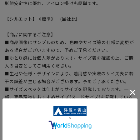
形態安定性に優れ、アイロン掛けも簡単です。
【シルエット】《標準》 (当社比)
【商品に関するご注意】
■商品画像はサンプルのため、色味やサイズ等の仕様に変更が
ある場合がございますので、予めご了承ください。
■ゆとり感には個人差があります。サイズ表を確認の上、ご購
入の目安としてご利用ください。
■生地や仕様・デザインにより、着用感や実際のサイズ表に若
干の誤差が生じる場合がございます。予めご了承ください。
■サイズスペックは仕上がりサイズを記載しております。一
部、商品現物におすすめサイズ(ヌードサイズ)を記載している
商品もございます。
■ブラウザやお使いのモニター環境、また撮影時の室内外の光
加減により、実際の商品と掲載画像の色味が異なる場合がござ
います。
■店舗や各モールサイトと商品在庫を共有しております関係