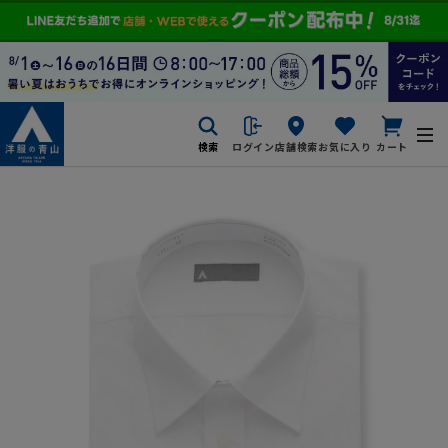
検索
ログイン
店舗検索
お気に入り
カート