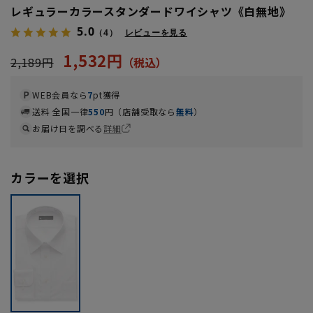
レギュラーカラースタンダードワイシャツ《白無地》
5.0
（4）
レビューを見る
1,532円
2,189円
WEB会員なら
7
pt獲得
送料 全国一律
550
円（店舗受取なら
無料
）
お届け日を調べる
詳細
カラーを選択