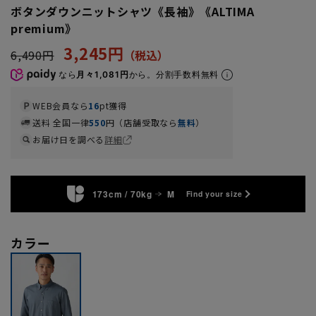
ボタンダウンニットシャツ《長袖》《ALTIMA
premium》
3,245円
6,490円
なら
月々1,081円
から。分割手数料無料
WEB会員なら
16
pt獲得
送料 全国一律
550
円（店舗受取なら
無料
）
お届け日を調べる
詳細
173cm / 70kg
M
Find your size
カラー