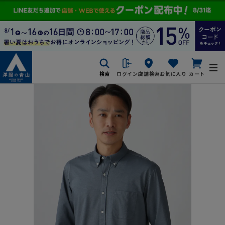
検索
ログイン
店舗検索
お気に入り
カート