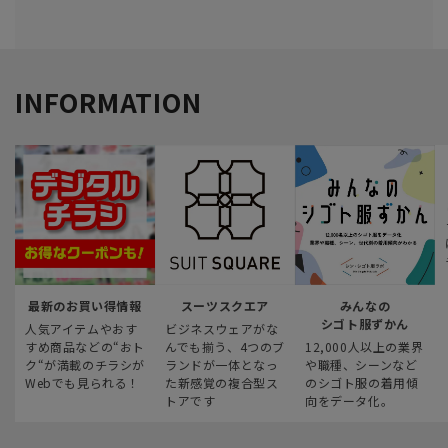
INFORMATION
最新のお買い得情報
スーツスクエア
みんなの
シゴト服ずかん
人気アイテムやおす
ビジネスウェアがな
すめ商品などの“おト
んでも揃う、4つのブ
12,000人以上の業界
ク“が満載のチラシが
ランドが一体となっ
や職種、シーンなど
Webでも見られる！
た新感覚の複合型ス
のシゴト服の着用傾
トアです
向をデータ化。