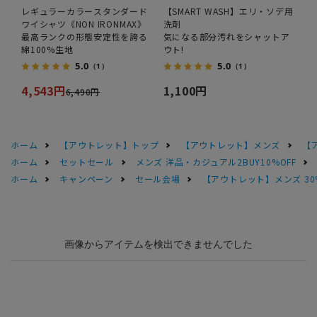
レギュラーカラースタンダード
【SMART WASH】エリ・ソデ用
ワイシャツ《NON IRONMAX》
洗剤
最高ランクの形態安定性を誇る
気になる部分汚れをシャットア
綿100%生地
ウト!
5.0
5.0
（1）
（1）
4,543円
1,100円
6,490円
ホーム
【アウトレット】トップ
【アウトレット】メンズ
【
ホーム
セットセール
メンズ 洋品・カジュアル2BUY10%OFF
ホーム
キャンペーン
セール会場
【アウトレット】メンズ 30