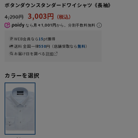
ボタンダウンスタンダードワイシャツ《長袖》
3,003円
4,290円
なら
月々1,001円
から。分割手数料無料
WEB会員なら
15
pt獲得
送料 全国一律
550
円（店舗受取なら
無料
）
お届け日を調べる
詳細
カラーを選択