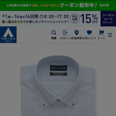
検索
ログイン
店舗検索
お気に入り
カート