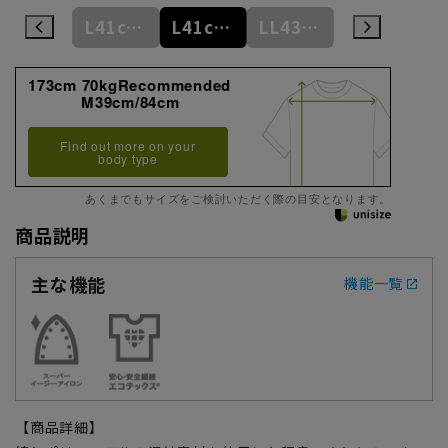
L41cm/84cm
L41cm/86cm
L41cm/88cm
LL43cm/82cm
LL43cm/86cm
173cm 70kgRecommended
M39cm/84cm
Find out more on your
body type
あくまでもサイズをご検討いただく際の目安となります。
商品説明
主な機能
機能一覧
【商品詳細】