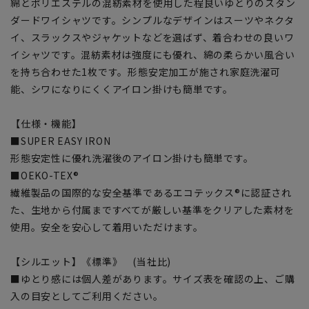
綿とポリエステルの混紡素材を使用した程良いゆとりのスタン
ダードワイシャツです。シンプルなデザインはスーツやネクタ
イ、スラックスやジャケットなどを選ばず、着合わせの良いワ
イシャツです。混紡素材は強度にも優れ、綿の柔らかい風合い
を持ち合わせた1枚です。形態安定加工が施され家庭洗濯可
能、シワになりにくくアイロン掛けも簡単です。
【仕様・機能】
■SUPER EASY IRON
形態安定性に優れ洗濯後のアイロン掛けも簡単です。
■OEKO-TEX®
繊維製品の国際的な安全基準であるエコテックス®に認証され
た、生地から付属まですべてが厳しい基準をクリアした素材を
使用。安全を安心して着用いただけます。
【シルエット】《標準》 (当社比)
■ゆとり感には個人差があります。サイズ表を確認の上、ご購
入の目安としてご利用ください。