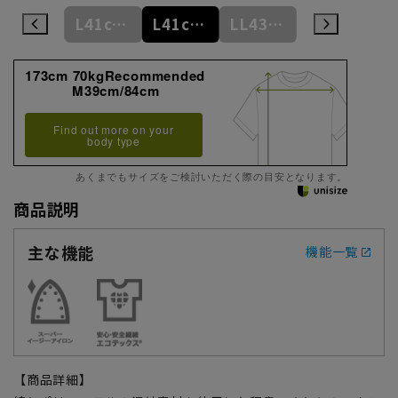
L41cm/84cm
L41cm/86cm
L41cm/88cm
LL43cm/82cm
LL43cm/86cm
173cm 70kgRecommended
M39cm/84cm
Find out more on your
body type
あくまでもサイズをご検討いただく際の目安となります。
商品説明
主な機能
機能一覧
【商品詳細】