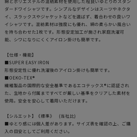
綿とポリエステルの混紡素材を使用した程良いゆとりのスタン
ダードワイシャツです。シンプルなデザインはスーツやネクタ
イ、スラックスやジャケットなどを選ばず、着合わせの良いワ
イシャツです。混紡素材は強度にも優れ、綿の柔らかい風合い
を持ち合わせた1枚です。形態安定加工が施され家庭洗濯可
能、シワになりにくくアイロン掛けも簡単です。
【仕様・機能】
■SUPER EASY IRON
形態安定性に優れ洗濯後のアイロン掛けも簡単です。
■OEKO-TEX®
繊維製品の国際的な安全基準であるエコテックス®に認証され
た、生地から付属まですべてが厳しい基準をクリアした素材を
使用。安全を安心して着用いただけます。
【シルエット】《標準》 (当社比)
■ゆとり感には個人差があります。サイズ表を確認の上、ご購
入の目安としてご利用ください。