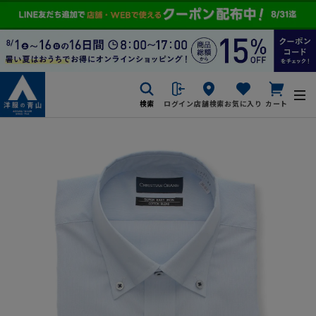
検索
ログイン
店舗検索
お気に入り
カート