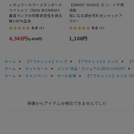
レギュラーカラースタンダード
【SMART WASH】エリ・ソデ用
ワイシャツ《NON IRONMAX》
洗剤
最高ランクの形態安定性を誇る
気になる部分汚れをシャットア
綿100%生地
ウト!
5.0
5.0
（1）
（1）
4,543円
1,100円
6,490円
ホーム
【アウトレット】トップ
【アウトレット】メンズ
【
ホーム
セットセール
メンズ 洋品・カジュアル2BUY10%OFF
ホーム
キャンペーン
セール会場
【アウトレット】メンズ 30