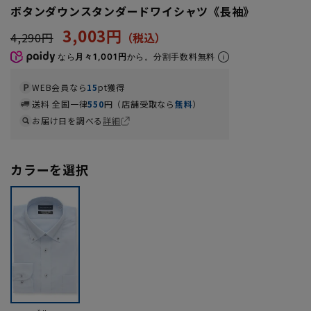
ボタンダウンスタンダードワイシャツ《長袖》
3,003円
4,290円
なら
月々1,001円
から。分割手数料無料
WEB会員なら
15
pt獲得
送料 全国一律
550
円（店舗受取なら
無料
）
お届け日を調べる
詳細
カラーを選択