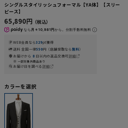
シングルスタイリッシュフォーマル【YA体】【スリー
ピース】
65,890円
なら
月々10,981円
から。分割手数料無料
WEB会員なら
329
pt獲得
送料 全国一律
550
円（店舗受取なら
無料
）
お届けから
8
日以内の返品交換可
詳細
一部対象外商品あり
お届け日を調べる
詳細
カラーを選択