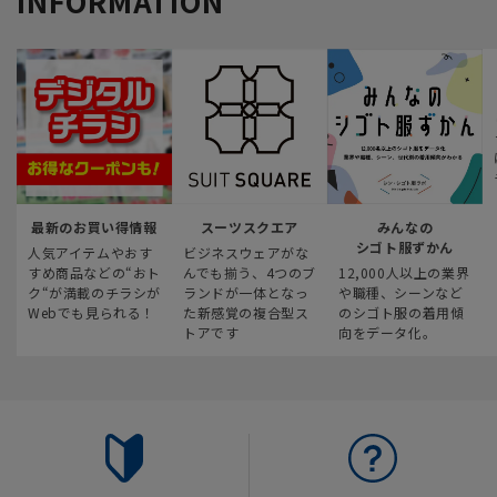
INFORMATION
最新のお買い得情報
スーツスクエア
みんなの
シゴト服ずかん
人気アイテムやおす
ビジネスウェアがな
すめ商品などの“おト
んでも揃う、4つのブ
12,000人以上の業界
ク“が満載のチラシが
ランドが一体となっ
や職種、シーンなど
Webでも見られる！
た新感覚の複合型ス
のシゴト服の着用傾
トアです
向をデータ化。