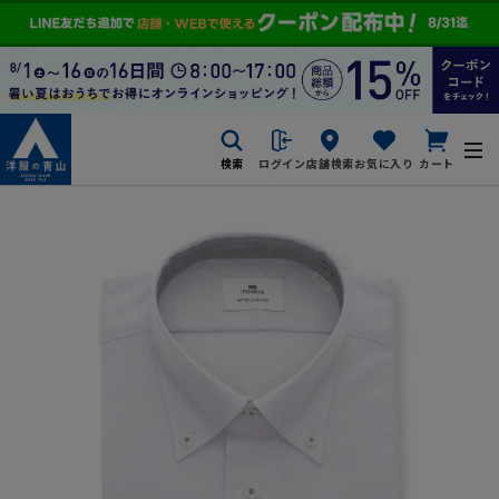
検索
ログイン
店舗検索
お気に入り
カート