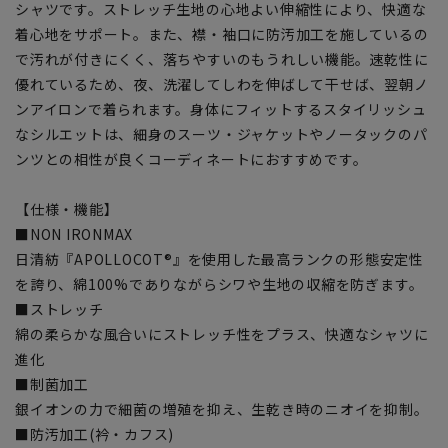
シャツです。ストレッチ生地の心地よい伸縮性により、快適な
着心地をサポート。また、襟・袖口に防汚加工を施しているの
で汚れが付きにくく、落ちやすいのもうれしい機能。速乾性に
優れているため、夜、洗濯してしわを伸ばして干せば、翌朝ノ
ンアイロンで着られます。身体にフィットするスタイリッシュ
なシルエットは、細身のスーツ・ジャケットやノータックのパ
ンツとの相性が良くコーディネートにおすすめです。
【仕様・機能】
■NON IRONMAX
日清紡『APOLLOCOT®』を使用した最高ランクの形態安定性
を誇り、綿100%でありながらシワや生地の収縮を防ぎます。
■ストレッチ
綿の柔らかな風合いにストレッチ性をプラス、快適なシャツに
進化
■制菌加工
銀イオンの力で細菌の増殖を抑え、生乾き時のニオイを抑制。
■防汚加工(衿・カフス)