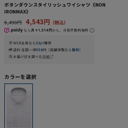
ボタンダウンスタイリッシュワイシャツ《NON
IRONMAX》
4,543円
6,490円
なら
月々1,514円
から。分割手数料無料
WEB会員なら
22
pt獲得
送料 全国一律
550
円（店舗受取なら
無料
）
お届け日を調べる
詳細
カラーを選択