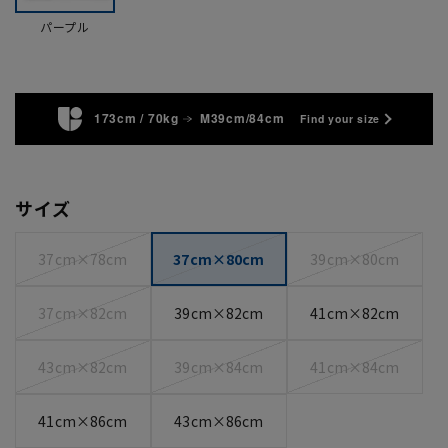
パープル
173cm / 70kg
M39cm/84cm
Find your size
サイズ
37cm×78cm
37cm×80cm
39cm×80cm
37cm×82cm
39cm×82cm
41cm×82cm
43cm×82cm
39cm×84cm
41cm×84cm
41cm×86cm
43cm×86cm