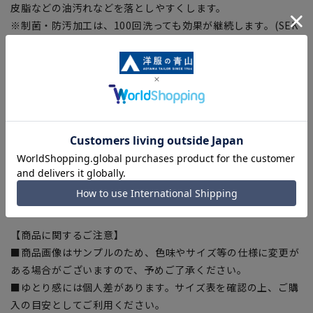
皮脂などの油汚れなどを落としやすくします。
※制菌・防汚加工は、100回洗っても効果が継続します。(SEK
認証取得)
※生地の制菌・防汚性能を示したものとなり、製品性能を保証
するものではございません。
■OEKO-TEX®
繊維製品の国際的な安全基準であるエコテックス®に認証され
た素材を使用しました。生地から付属まで、すべてが厳しい基
準をクリアした素材を使用、安全を安心して着用いただけま
す。
【シルエット】《細め(スリム)》 (当社比)
【商品に関するご注意】
■商品画像はサンプルのため、色味やサイズ等の仕様に変更が
ある場合がございますので、予めご了承ください。
■ゆとり感には個人差があります。サイズ表を確認の上、ご購
入の目安としてご利用ください。