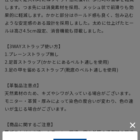
します。つま先には消臭素材を採用、メッシュ状で前滑りも効
果的に軽減します。かかと部分はホールド感も良く、包み込む
ような安定感のある設計を採用しました。太めに仕上げたヒー
ルは高さ4.5cm設定、消音機能も搭載しました。
【3WAYストラップ使い方】
1.プレーンストラップ無し
2.足首ストラップ(かかとにあるベルト通しを使用)
3.足の甲を留めるストラップ(靴底のベルト通しを使用)
【革製品注意点】
天然素材のため、キズやシワが入っている場合がございます。
モニター・革質・厚みによって染色の度合いが変わり、色の違
いが生じる場合がございます。
【商品に関するご注意】
■ブラウザやお使いのモニター環境、室内外等の撮影時の環境
下での光加減により、