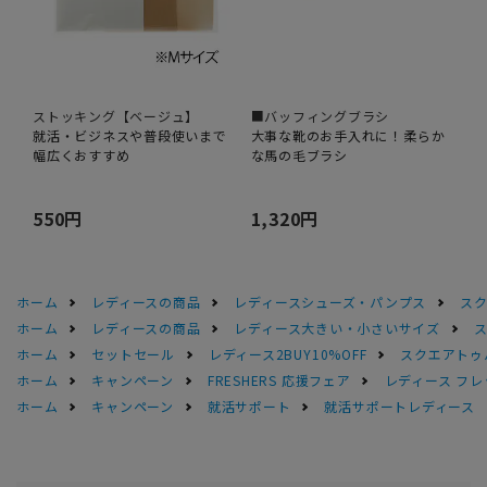
ストッキング【ベージュ】
■バッフィングブラシ
就活・ビジネスや普段使いまで
大事な靴のお手入れに！柔らか
幅広くおすすめ
な馬の毛ブラシ
550円
1,320円
ホーム
レディースの商品
レディースシューズ・パンプス
スク
ホーム
レディースの商品
レディース大きい・小さいサイズ
ホーム
セットセール
レディース2BUY10%OFF
スクエアトゥ
ホーム
キャンペーン
FRESHERS 応援フェア
レディース フレ
ホーム
キャンペーン
就活サポート
就活サポートレディース