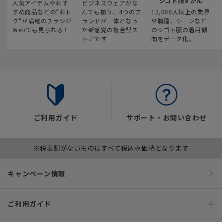
シゴト服ずかん
人気アイテムやおす
ビジネスウェアがな
すめ商品などの“おト
んでも揃う、4つのブ
12,000人以上の業界
ク“が満載のチラシが
ランドが一体となっ
や職種、シーンなど
Webでも見られる！
た新感覚の複合型ス
のシゴト服の着用傾
トアです
向をデータ化。
ご利用ガイド
サポート・お問い合わせ
※税表記がないものはすべて税込み価格となります
キャンペーン情報
ご利用ガイド