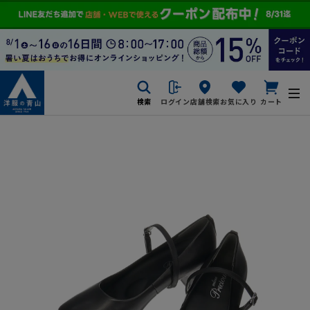
検索
ログイン
店舗検索
お気に入り
カート