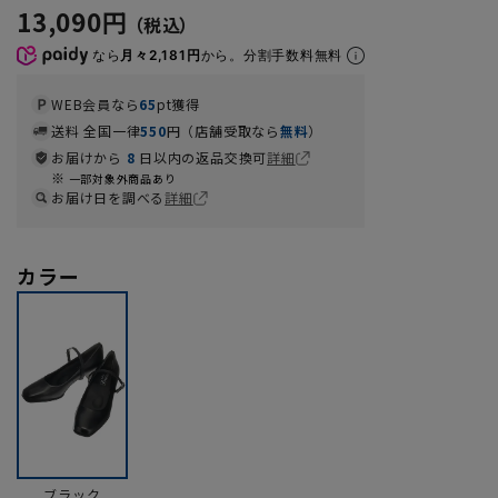
13,090円
なら
月々2,181円
から。分割手数料無料
WEB会員なら
65
pt獲得
送料 全国一律
550
円（店舗受取なら
無料
）
お届けから
8
日以内の返品交換可
詳細
一部対象外商品あり
お届け日を調べる
詳細
カラー
ブラック