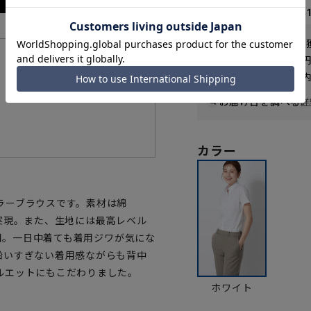
なら
月々1,08
WEB会員なら
32
pt
送料 全国一律
550
機能一覧
お届けから
8
日以内
一部対象外商品あり
お届け日を調べる
詳
カラー
ラーブラウスです。素材は綿
実現。また、生地には最高レベル
採用。一日中着ても着用ジワが気にな
沿いすぎない着用感ながらも背中
ルエットにもこだわりました。
ホワイト