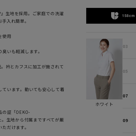
T®』生地を採用。ご家庭での洗濯
158cm 
お手入れ簡単。
を使用
03
の臭いも軽減します。
続。衿とカフスに加工が施されて
05
しています。動いても安心して着
07
ホワイト
の証「OEKO-
ました。生地から付属まですべてが厳
09
いただけます。