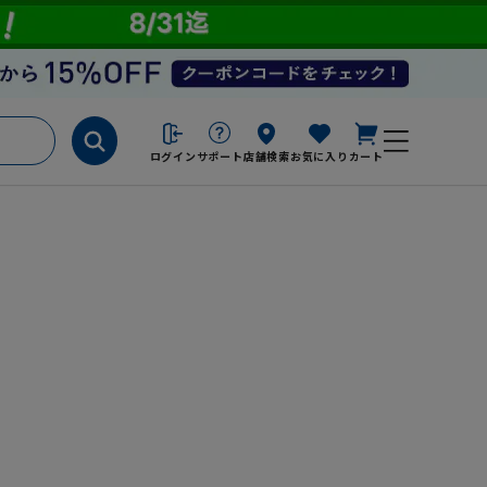
ログイン
サポート
店舗検索
お気に入り
カート