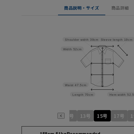
商品説明・サイズ
商品詳細
Sleeve length
19cm
Shoulder width
39cm
Width
52cm
Waist
47.5cm
Length
70cm
Hem width
52.
5号
7号
9号
11号
13号
15号
17号
158cm 51kgRecommended