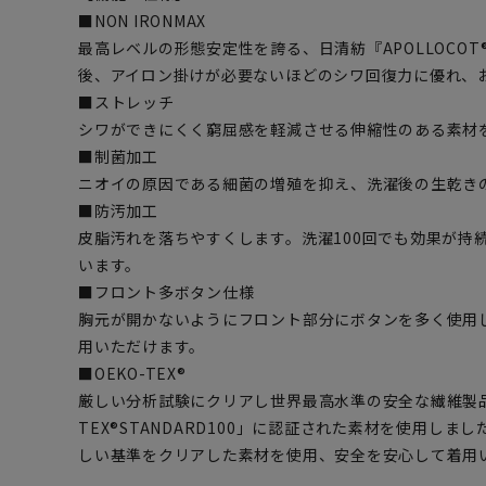
■NON IRONMAX
最高レベルの形態安定性を誇る、日清紡『APOLLOCO
後、アイロン掛けが必要ないほどのシワ回復力に優れ、
■ストレッチ
シワができにくく窮屈感を軽減させる伸縮性のある素材
■制菌加工
ニオイの原因である細菌の増殖を抑え、洗濯後の生乾き
■防汚加工
皮脂汚れを落ちやすくします。洗濯100回でも効果が持
います。
■フロント多ボタン仕様
胸元が開かないようにフロント部分にボタンを多く使用
用いただけます。
■OEKO-TEX®
厳しい分析試験にクリアし世界最高水準の安全な繊維製品
TEX®STANDARD100」に認証された素材を使用し
しい基準をクリアした素材を使用、安全を安心して着用