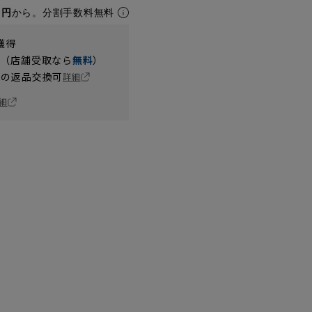
1円
から。分割手数料無料
獲得
円（店舗受取なら
無料
）
の返品交換可
詳細
細