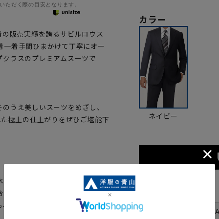
いただく際の目安となります。
カラー
着の販売実績を誇るサビルロウス
着一着手間ひまかけて丁寧にオー
プクラスのプレミアムスーツで
そのうえ美しいスーツをめざし、
ネイビー
れた極上の仕上がりをぜひご堪能下
源とした良質な地下水(軟水)を
サイズ
合いのある生地を作ることが出来
も、軟水を使用しております。
体型
号数（身長）