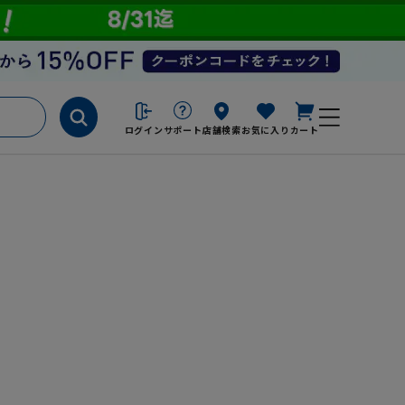
ログイン
サポート
店舗検索
お気に入り
カート