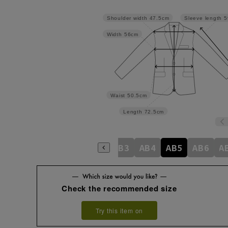
Shoulder width
47.5cm
Sleeve length
5
Width
56cm
Waist
50.5cm
Length
72.5cm
A4
A5
A6
A7
A8
AB3
AB4
AB5
AB6
A
Check the recommended size
Try this item on