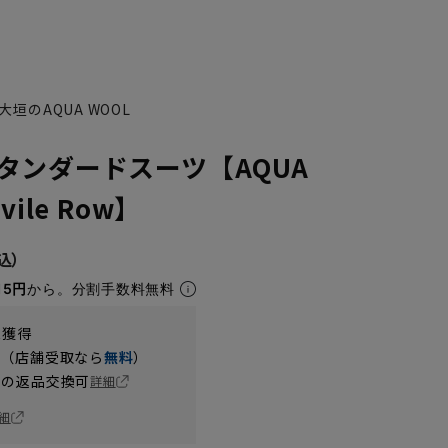
垣のAQUA WOOL
タンダードスーツ【AQUA
ile Row】
15円
から。分割手数料無料
t獲得
円（店舗受取なら
無料
）
の返品交換可
詳細
細