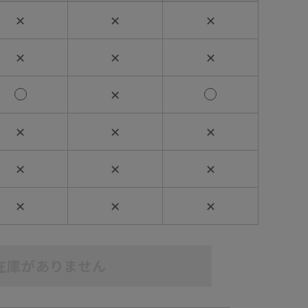
✕
✕
✕
✕
✕
✕
✕
✕
✕
✕
✕
✕
✕
✕
✕
✕
在庫がありません