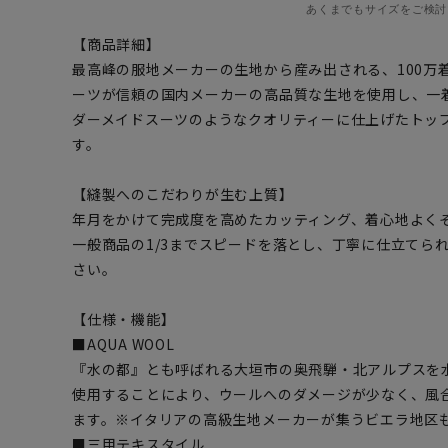
あくまでもサイズをご検討
【商品詳細】
最高峰の服地メーカーの生地から産み出される、100万
ーツが信頼の国内メーカーの高品質な生地を使用し、一
ダーメイドスーツのようなクオリティーに仕上げたトッ
す。
【縫製へのこだわりが生む上質】
年月をかけて完成度を高めたカッティング、着心地よく
一般商品の1/3までスピードを落とし、丁寧に仕立てら
さい。
【仕様・機能】
■AQUA WOOL
『水の都』とも呼ばれる大垣市の奥飛騨・北アルプスを水
使用することにより、ウールへのダメージが少なく、風
ます。※イタリアの高級生地メーカーが集うビエラ地区
■三甲テキスタイル