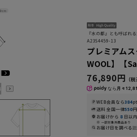
9cm
『水の都』とも呼ばれる大
A23S4459-13
プレミアムス
WOOL】【Sav
76,890円
B7
AB8
BE3
BE4
BE5
BE6
BE7
BE8
なら
月々12,8
WEB会員なら
384
p
送料 全国一律
550
お届けから
8
日以内
一部対象外商品あり
お届け日を調べる
詳