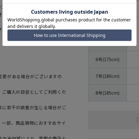
の工程を自社で行う一貫生産のメ
3号(160cm)
地を作り上げています。
4号(165cm)
プラを採用、滑らかな着心地をサ
5号(170cm)
6号(175cm)
7号(180cm)
変更がある場合がございますの
、ご購入の目安としてご利用くだ
8号(185cm)
表に若干の誤差が生じる場合がご
。一部、商品現物におすすめサイ
外の光加減により、実際の商品と