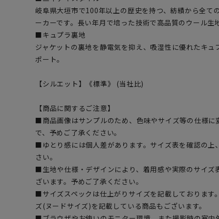
岐阜県大垣市で100年以上の歴史を持つ、紡績から全て
ーカーです。長い年月で培った技術で高品質のウール生
■キュプラ裏地
ジャケットの裏地を静電気を抑え、吸湿性に優れたキュ
ポート。
【シルエット】《標準》 (当社比)
【商品に関するご注意】
■商品画像はサンプルのため、色味やサイズ等の仕様に
で、予めご了承ください。
■ゆとり感には個人差があります。サイズ表を確認の上
さい。
■生地や仕様・デザインにより、着用感や実際のサイズ
ざいます。予めご了承ください。
■サイズスペックは仕上がりサイズを記載しております
ズ(ヌードサイズ)を記載している商品もございます。
■ブラウザやお使いのモニター環境、また撮影時の室内