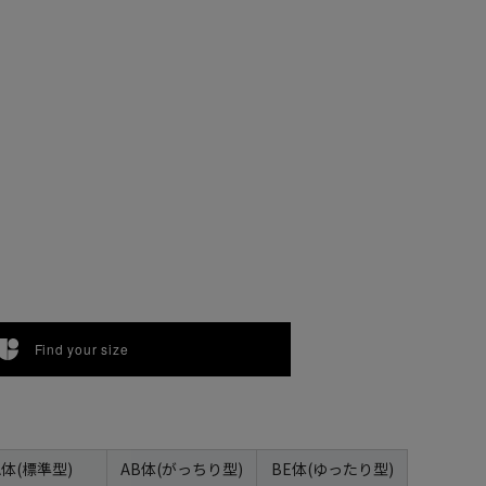
Find your size
A体(標準型)
AB体(がっちり型)
BE体(ゆったり型)