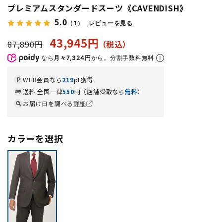
プレミアムスタンダードスーツ《CAVENDISH》
5.0
（1）
レビューを見る
43,945円
87,890円
なら
月々7,324円
から。分割手数料無料
WEB会員なら
219
pt獲得
送料 全国一律
550
円（店舗受取なら
無料
）
お届け日を調べる
詳細
カラーを選択