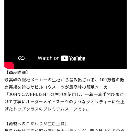
【商品詳細】
最高峰の服地メーカーの生地から産み出される、100万着の販
売実績を誇るサビルロウスーツが最高峰の服地メーカー
『JOHN CAVENDISH』の生地を使用し、一着一着手間ひまか
けて丁寧にオーダーメイドスーツのようなクオリティーに仕上
げたトップクラスのプレミアムスーツです。
【縫製へのこだわりが生む上質】
年月をかけて完成度を高めたカッティング、着心地よくそのう