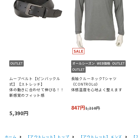
ムーブベルト【ピンバックル
長袖クルーネックTシャツ
式】【ストレッチ】
《CONTROLα》
体の動きに合わせて伸びる！！
体感温度を心地よく整えます
新感覚のフィット感
847円
1,210円
5,390円
ホーム
【アウトレット】トップ
【アウトレット】メンズ
【