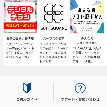
最新のお買い得情報
スーツスクエア
みんなの
シゴト服ずかん
人気アイテムやおす
ビジネスウェアがな
すめ商品などの“おト
んでも揃う、4つのブ
12,000人以上の業界
ク“が満載のチラシが
ランドが一体となっ
や職種、シーンなど
Webでも見られる！
た新感覚の複合型ス
のシゴト服の着用傾
トアです
向をデータ化。
ご利用ガイド
サポート・お問い合わせ