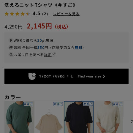
洗えるニットTシャツ《＃すご》
4.5
（2）
レビューを見る
2,145円
4,290円
WEB会員なら
10
pt獲得
送料 全国一律
550
円（店舗受取なら
無料
）
お届け日を調べる
詳細
172cm / 69kg
L
Find your size
カラー