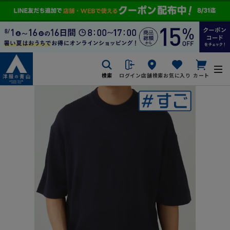
検索
ログイン
店舗検索
お気に入り
カート