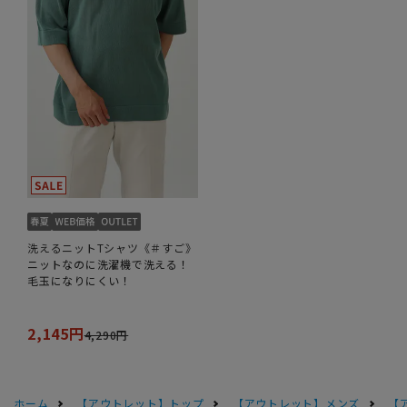
洗えるニットTシャツ《＃すご》
ニットなのに洗濯機で洗える！
毛玉になりにくい！
2,145円
4,290円
ホーム
【アウトレット】トップ
【アウトレット】メンズ
【