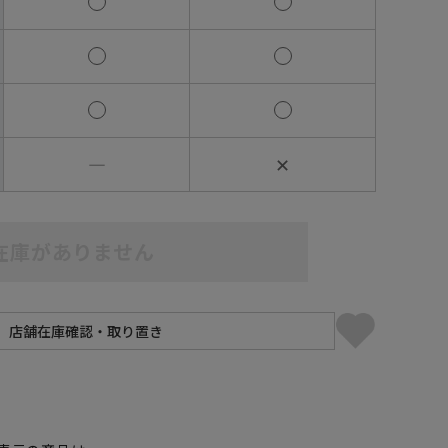
―
✕
在庫がありません
】