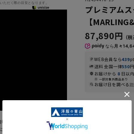
いただく際の目安となります。
プレミアムス
【MARLING&
87,890円
なら
月々14,6
WEB会員なら
439
p
送料 全国一律
550
お届けから
8
日以内
一部対象外商品あり
お届け日を調べる
詳
カラー
地メーカー『MARLING＆
寧にオーダーメイドスーツのような