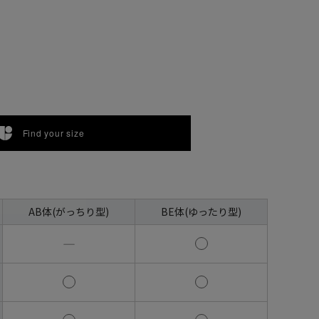
Find your size
AB体(がっちり型)
BE体(ゆったり型)
―