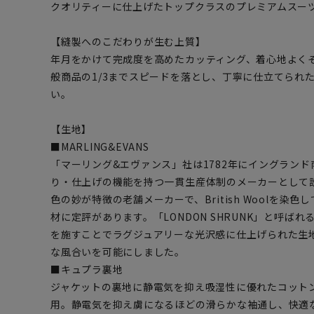
クオリティーに仕上げたトップクラスのプレミアムスー
【縫製へのこだわりが生む上質】
年月をかけて完成度を高めたカッティング、着心地よく
般商品の1/3までスピードを落とし、丁寧に仕立てられ
い。
【生地】
■MARLING&EVANS
「マーリング&エヴァンス」社は1782年にイングラン
り・仕上げの機能を持つ一貫生産体制のメーカーとして
色の妙が特徴の老舗メーカーで、British Woolを染
材に定評があります。「LONDON SHRUNK」と呼ば
を施すことでラグジュアリーな光沢感に仕上げられた生
な風合いを可能にしました。
■キュプラ裏地
ジャケットの裏地に静電気を抑え吸湿性に優れたコット
用。静電気を抑え虜になるほどの滑らかな袖通し、快適