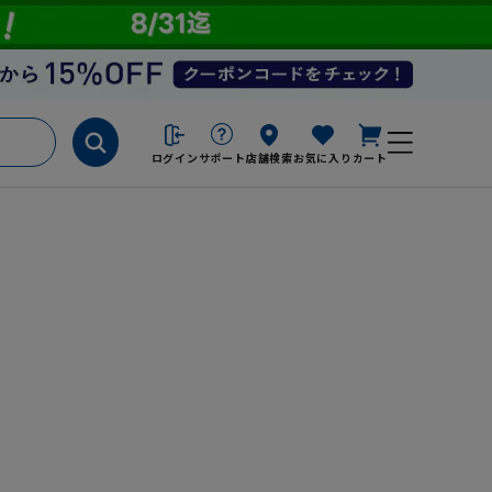
ログイン
サポート
店舗検索
お気に入り
カート