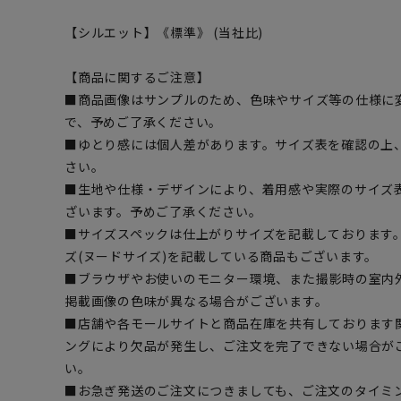
【シルエット】《標準》 (当社比)
【商品に関するご注意】
■商品画像はサンプルのため、色味やサイズ等の仕様に
で、予めご了承ください。
■ゆとり感には個人差があります。サイズ表を確認の上
さい。
■生地や仕様・デザインにより、着用感や実際のサイズ
ざいます。予めご了承ください。
■サイズスペックは仕上がりサイズを記載しております
ズ(ヌードサイズ)を記載している商品もございます。
■ブラウザやお使いのモニター環境、また撮影時の室内
掲載画像の色味が異なる場合がございます。
■店舗や各モールサイトと商品在庫を共有しております
ングにより欠品が発生し、ご注文を完了できない場合が
い。
■お急ぎ発送のご注文につきましても、ご注文のタイミ