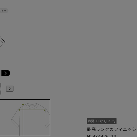
9cm
B7
AB8
BE3
BE4
BE5
BE6
BE7
BE8
最高ランクのフィニッシン
H24S4476-13