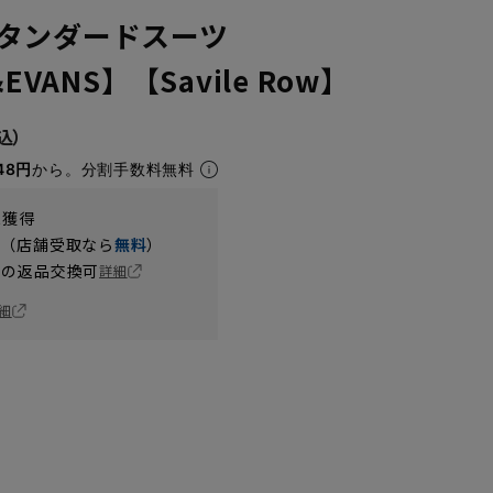
タンダードスーツ
EVANS】【Savile Row】
48円
から。分割手数料無料
t獲得
円（店舗受取なら
無料
）
の返品交換可
詳細
細