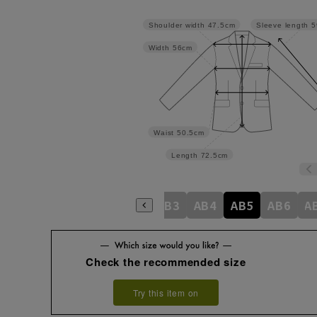
Shoulder width
47.5cm
Sleeve length
5
Width
56cm
Waist
50.5cm
Length
72.5cm
A4
A5
A6
A7
A8
AB3
AB4
AB5
AB6
A
Check the recommended size
Try this item on