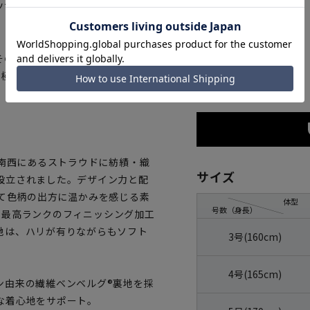
ツです。
そのうえ美しいスーツをめざし一
ネイビー
た極上の仕上がりを是非ご堪能下さ
ド南西にあるストラウドに紡績・織
サイズ
設立されました。デザイン力と配
色して色柄の出方に温かみを感じる素
体型
号数（身長）
れる最高ランクのフィニッシング加工
地は、ハリが有りながらもソフト
3号(160cm)
4号(165cm)
ン由来の繊維ベンベルグ®裏地を採
な着心地をサポート。