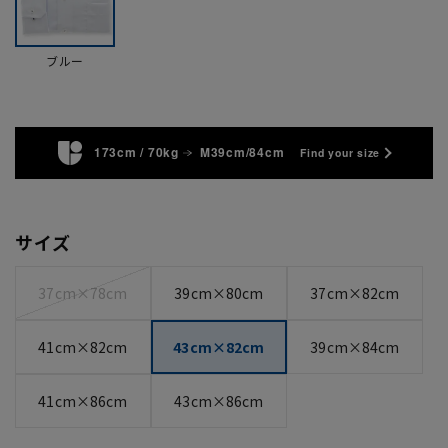
ブルー
173cm / 70kg
M39cm/84cm
Find your size
サイズ
37cm×78cm
39cm×80cm
37cm×82cm
41cm×82cm
43cm×82cm
39cm×84cm
41cm×86cm
43cm×86cm