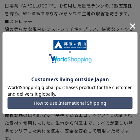
日清紡『APOLLOCOT®』を使用した最高ランクの形態安定性
を誇り、綿100%でありながらシワや生地の収縮を防ぎます。
■ストレッチ
綿の柔らかな風合いにストレッチ性をプラス、快適なシャツに
進化。
■制菌加工
銀イオンの力で細菌の増殖を抑え、生乾き時のニオイを抑制。
■防汚加工(衿・カフス)
皮脂などの油汚れなどを落としやすくします。
※制菌・防汚加工は、100回洗っても効果が継続します。(SEK
認証取得)
※生地の制菌・防汚性能を示したものとなり、製品性能を保証
するものではございません。
■OEKO-TEX®(エコテックス)
繊維製品の国際的な安全基準であるエコテックス®に認証され
た素材を使用しました。生地から付属まで、すべてが厳しい基
準をクリアした素材を使用、安全を安心して着用いただけま
す。