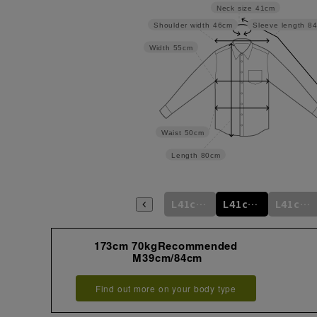
Neck size
41cm
Shoulder width
46cm
Sleeve length
8
Width
55cm
Waist
50cm
Length
80cm
M39cm/80cm
M39cm/82cm
M39cm/84cm
L41cm/82cm
L41cm/84cm
L41cm/86cm
173cm 70kgRecommended
M39cm/84cm
Find out more on your body type