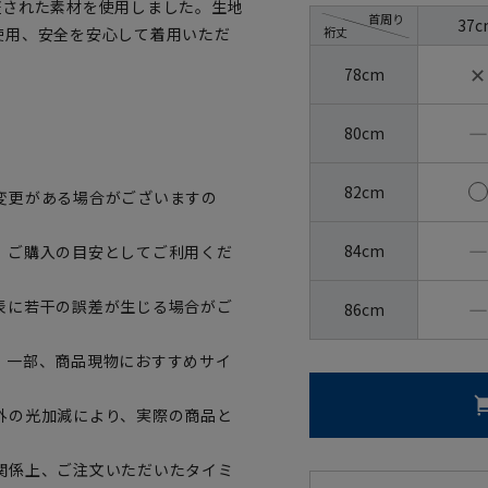
証された素材を使用しました。生地
首周り
37c
裄丈
使用、安全を安心して着用いただ
✕
78cm
―
80cm
82cm
変更がある場合がございますの
―
84cm
、ご購入の目安としてご利用くだ
―
表に若干の誤差が生じる場合がご
86cm
。一部、商品現物におすすめサイ
外の光加減により、実際の商品と
関係上、ご注文いただいたタイミ