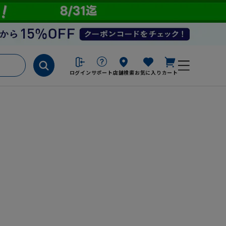
ログイン
サポート
店舗検索
お気に入り
カート