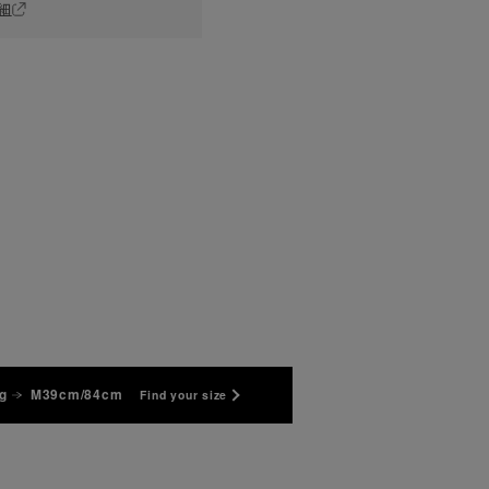
細
g
M39cm/84cm
Find your size