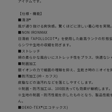
アイテムです。
【仕様・機能】
■清涼®
風が通り抜ける爽快感。驚くほどに涼しい着心地を実現
■NON IRONMAX
日清紡『APOLLOCOT®』を使用した最高ランクの形態
らシワや生地の収縮を防ぎます。
■ストレッチ
綿の柔らかな風合いにストレッチ性をプラス、快適なシ
■制菌加工
銀イオンの力で細菌の増殖を抑え、生乾き時のニオイを
■防汚加工(衿・カフス)
皮脂などの油汚れなどを落としやすくします。
※制菌・防汚加工は、100回洗っても効果が継続します。(
※生地の制菌・防汚性能を示したものとなり、製品性能
ん。
■OEKO-TEX®(エコテックス)