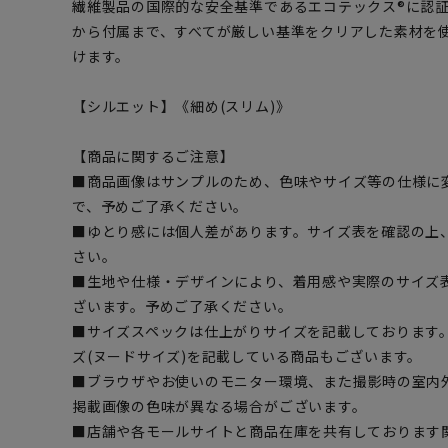
繊維製品の国際的な安全基準であるエコテックス®に認
から付属まで、すべてが厳しい基準をクリアした素材を
けます。
【シルエット】《細め(スリム)》
【商品に関するご注意】
■商品画像はサンプルのため、色味やサイズ等の仕様に
で、予めご了承ください。
■ゆとり感には個人差があります。サイズ表を確認の上
さい。
■生地や仕様・デザインにより、着用感や実際のサイズ
ざいます。予めご了承ください。
■サイズスペックは仕上がりサイズを記載しております
ズ(ヌードサイズ)を記載している商品もございます。
■ブラウザやお使いのモニター環境、また撮影時の室内
掲載画像の色味が異なる場合がございます。
■店舗や各モールサイトと商品在庫を共有しております