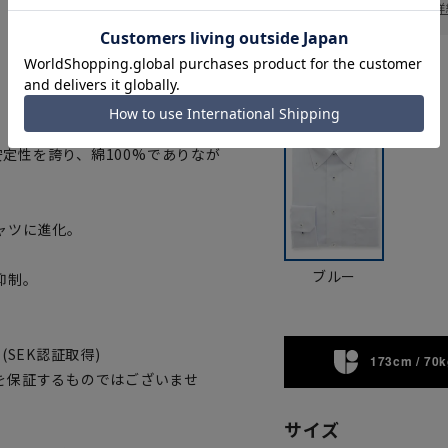
お届け日を調べる
詳
カラー
。
安定性を誇り、綿100%でありなが
ャツに進化。
ブルー
抑制。
SEK認証取得)
173cm / 70k
を保証するものではございませ
サイズ