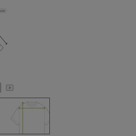
4cm
LL43cm/82cm
LL43cm/86cm
S(37cm)
M(39cm)
L(41cm)
LL(43cm)