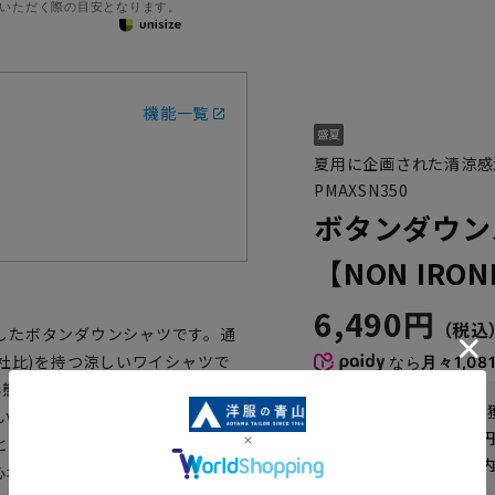
いただく際の目安となります。
機能一覧
夏用に企画された清涼感
PMAXSN350
ボタンダウン
【NON IRO
6,490円
したボタンダウンシャツです。通
社比)を持つ涼しいワイシャツで
なら
月々1,08
形態安定性を持つ、 ノンアイロン
WEB会員なら
32
pt
高い回復力を実現。防汚加工や制菌
送料 全国一律
550
とが出来ます。
お届けから
8
日以内
心地・実用性を両立したおすすめ
一部対象外商品あり