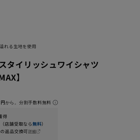
溢れる生地を使用
スタイリッシュワイシャツ
NMAX】
1円
から。分割手数料無料
獲得
円（店舗受取なら
無料
）
の返品交換可
詳細