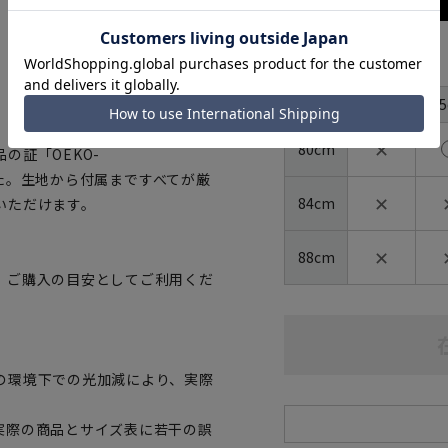
サイズ
首周り
44cm
4
裄丈
✕
80cm
の証「OEKO-
ました。生地から付属まですべてが厳
✕
84cm
いただけます。
✕
88cm
、ご購入の目安としてご利用くだ
の環境下での光加減により、実際
実際の商品とサイズ表に若干の誤