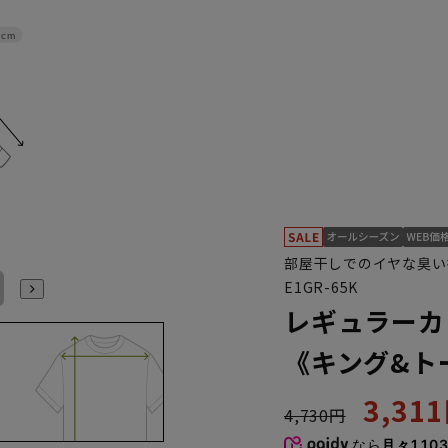
4cm
部屋干しでのイヤな臭い
E1GR-65K
48cm/80cm
48cm/84cm
48cm/88cm
49cm/80cm
49cm/84cm
49cm/88cm
レギュラーカ
《キング&ト
3,31
4,730円
なら
月々1,10