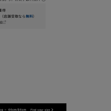
獲得
円（店舗受取なら
無料
）
細
kg
44cm/84cm
Find your size