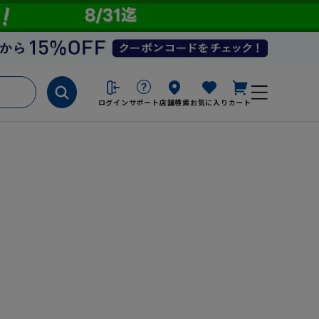
ログイン
サポート
店舗検索
お気に入り
カート