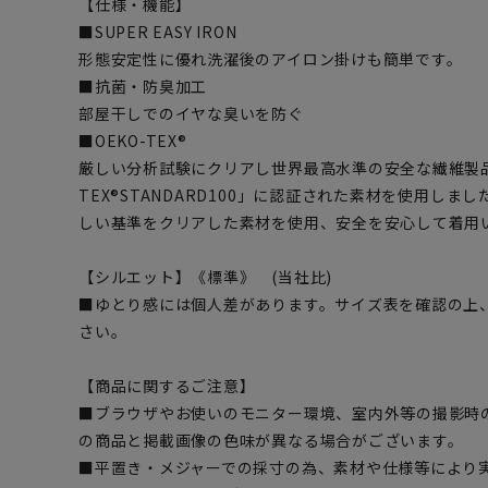
【仕様・機能】
■SUPER EASY IRON
形態安定性に優れ洗濯後のアイロン掛けも簡単です。
■抗菌・防臭加工
部屋干しでのイヤな臭いを防ぐ
■OEKO-TEX®
厳しい分析試験にクリアし世界最高水準の安全な繊維製品
TEX®STANDARD100」に認証された素材を使用し
しい基準をクリアした素材を使用、安全を安心して着用
【シルエット】《標準》 (当社比)
■ゆとり感には個人差があります。サイズ表を確認の上
さい。
【商品に関するご注意】
■ブラウザやお使いのモニター環境、室内外等の撮影時
の商品と掲載画像の色味が異なる場合がございます。
■平置き・メジャーでの採寸の為、素材や仕様等により