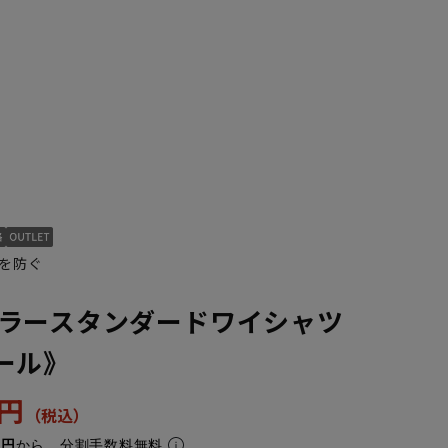
を防ぐ
50cm/80cm
50cm/84cm
50cm/88cm
44cm/78cm
ラースタンダードワイシャツ
ール》
1円
3円
から。分割手数料無料