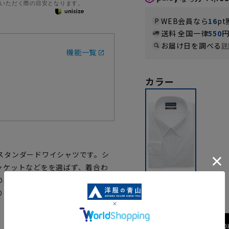
いただく際の目安となります。
WEB会員なら
16
pt
送料 全国一律
550
お届け日を調べる
詳
機能一覧
カラー
スタンダードワイシャツです。シ
ャケットなどをを選ばず、着合わ
の柔らかい風合いを持ち合わせた1
グレー
りにくくアイロン掛けも簡単で
173cm / 70