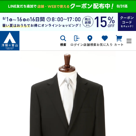
検索
ログイン
店舗検索
お気に入り
カート