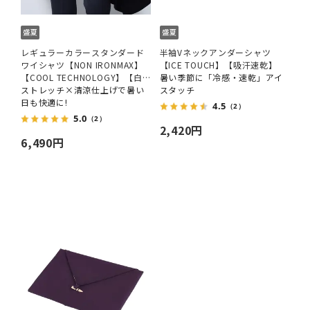
レギュラーカラースタンダード
半袖Vネックアンダーシャツ
ワイシャツ【NON IRONMAX】
【ICE TOUCH】【吸汗速乾】
【COOL TECHNOLOGY】【白
暑い季節に「冷感・速乾」アイ
無地】
ストレッチ×清涼仕上げで暑い
スタッチ
日も快適に!
4.5
（2）
5.0
（2）
2,420円
6,490円