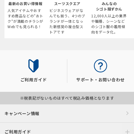
最新のお買い得情報
スーツスクエア
みんなの
シゴト服ずかん
人気アイテムやおす
ビジネスウェアがな
すめ商品などの“おト
んでも揃う、4つのブ
12,000人以上の業界
ク“が満載のチラシが
ランドが一体となっ
や職種、シーンなど
Webでも見られる！
た新感覚の複合型ス
のシゴト服の着用傾
トアです
向をデータ化。
ご利用ガイド
サポート・お問い合わせ
※税表記がないものはすべて税込み価格となります
キャンペーン情報
ご利用ガイド