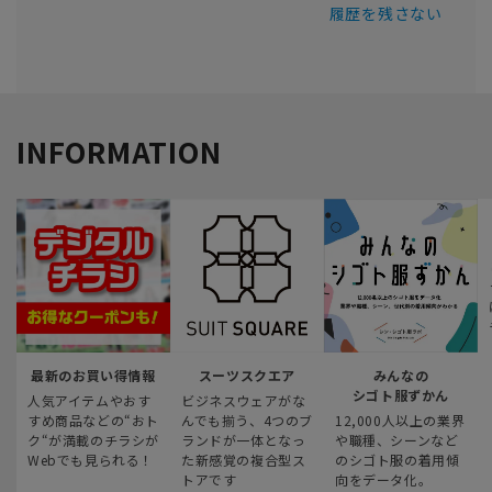
履歴を残さない
INFORMATION
最新のお買い得情報
スーツスクエア
みんなの
シゴト服ずかん
人気アイテムやおす
ビジネスウェアがな
すめ商品などの“おト
んでも揃う、4つのブ
12,000人以上の業界
ク“が満載のチラシが
ランドが一体となっ
や職種、シーンなど
Webでも見られる！
た新感覚の複合型ス
のシゴト服の着用傾
トアです
向をデータ化。