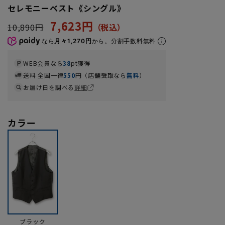
セレモニーベスト《シングル》
7,623円
10,890円
なら
月々1,270円
から。分割手数料無料
WEB会員なら
38
pt獲得
送料 全国一律
550
円（店舗受取なら
無料
）
お届け日を調べる
詳細
カラー
ブラック