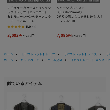
レギュラーカラースタイリッシ
リバーシブルベスト
ュワイシャツ《セレモニー》
《PlasticsSmart》
セレモニーシーンのダークカラ
2通りの着こなしを楽しめるリバ
ーコーディネートに
ーシブル仕様
5.0
（1）
3,003円
7,095円
4,290円
14,190円
ホーム
【アウトレット】トップ
【アウトレット】メンズ
【
ホーム
キャンペーン
セール会場
【アウトレット】メンズ 30