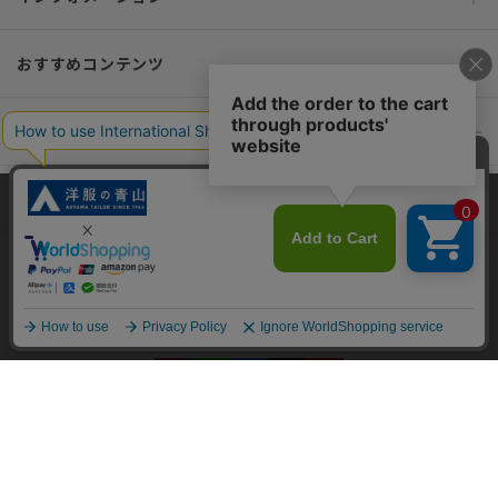
おすすめコンテンツ
ポリシー・企業情報
オーダースーツなら SHITATE
当サイトでは、快適な閲覧体験とコンテンツ改善のためにCookieを使用
しています。閲覧を続けることで、Cookieの使用に同意したものとみな
します。詳細については
プライバシーポリシー
をご確認ください。
OFFICIAL SNS
同意して閉じる