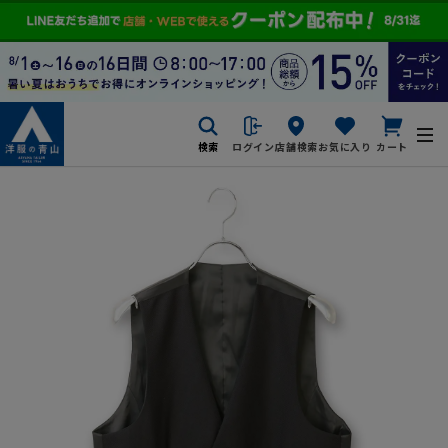
検索
ログイン
店舗検索
お気に入り
カート