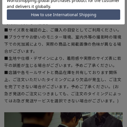
を繊維へと再生しています。当製品は裏地の糸の一部に
『ECOBLUE』を使用しています。
【商品に関するご注意】
■サイズ表を確認の上、ご購入の目安としてご利用ください。
■ブラウザやお使いのモニター環境、室内外等の撮影時の環境
下での光加減により、実際の商品と掲載画像の色味が異なる場
合がございます。
■生地や仕様・デザインにより、着用感や実際のサイズ表に若
干の誤差が生じる場合がございます。予めご了承ください。
■店舗や各モールサイトと商品在庫を共有しております関係
上、ご注文いただいたタイミングにより欠品が発生し、ご注文
を完了できない場合がございます。予めご了承ください。(お
急ぎ発送のご注文につきましても、ご注文のタイミングによっ
てはお急ぎ発送サービスを選択できない場合がございます。)