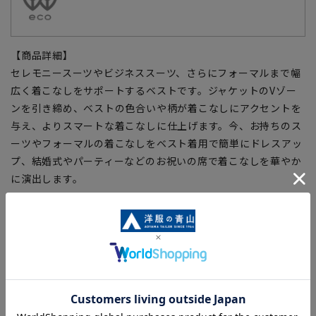
【商品詳細】
セレモニースーツやビジネススーツ、さらにフォーマルまで幅
広く着こなしをサポートするベストです。ジャケットのVゾー
ンを引き締め、ベストの色合いや柄が着こなしにアクセントを
与え、よりスマートな着こなしに仕上げます。今、お持ちのス
ーツやフォーマルの着こなしをベスト着用で簡単にドレスアッ
プ、結婚式やパーティーなどのお祝いの席で着こなしを華やか
に演出します。
【仕様・機能】
■Plastics Smart
この商品はリサイクル原料を使用し、プラスチック・スマート
に賛同しています。
■ECOBLUE(100%リサイクルポリエステル)
『ECOBLUE』はマテリアルリサイクルにより、ペットボトル