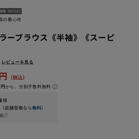
最高の着心地
ラーブラウス《半袖》《スーピ
レビューを見る
5円
1円
から。分割手数料無料
獲得
円（店舗受取なら
無料
）
細