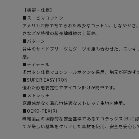
【機能・仕様】
■スーピマコットン
アメリカ西部で育てられた希少なコットン、しなやかさ
さなどが特徴の超長綿繊維の上質綿。
■パターン
背中のサイドプリーツにダーツを組み合わせた、スッキ
感。
■ディテール
多ボタン仕様でコンシールボタンを採用、胸元が開かず
■SUPER EASY IRON
優れた形態安定性でアイロン掛けが簡単です。
■ストレッチ
窮屈感がなく着心地快適なストレッチ生地を使用。
■OEKO-TEX(R)
繊維製品の国際的な安全基準であるエコテックス(R)に
てが厳しい基準をクリアした素材を使用、安全を安心し