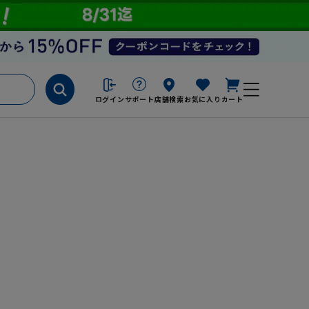
ログイン
サポート
店舗検索
お気に入り
カート