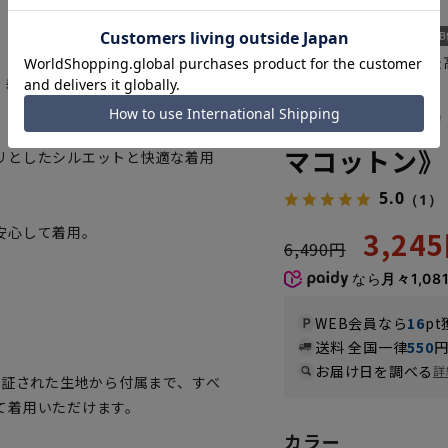
綿100%の柔らかさで
、柔らかさ、滑らかさ、色の美し
HRB23335-24
レギュラーカ
マコットン》
リとしたシルエットと快適な着用
5.0
（1）
安心して着用。
3,24
6,490円
なら
月々1,08
WEB会員なら
16
pt
送料 全国一律
550
お届け日を調べる
詳
認証された生地から付属まで、すべ
て着用いただけます。
カラー