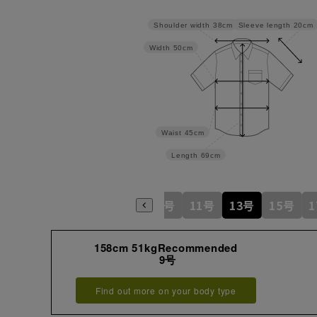
Sleeve length
20cm
Shoulder width
38cm
Width
50cm
Waist
45cm
Length
69cm
5号
7号
9号
11号
13号
15号
158cm 51kgRecommended
9号
Find out more on your body type