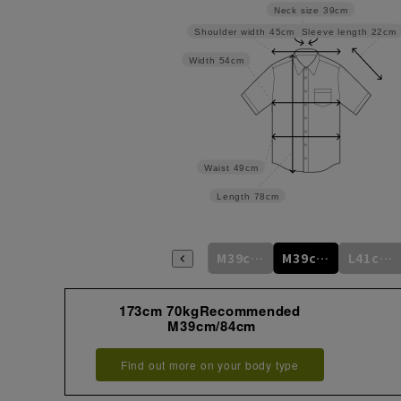
Neck size
39cm
Sleeve length
22cm
Shoulder width
45cm
Width
54cm
Waist
49cm
Length
78cm
S37cm/78cm
S37cm/82cm
M39cm/80cm
M39cm/84cm
L41cm/82cm
173cm 70kgRecommended
M39cm/84cm
Find out more on your body type