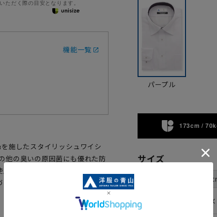
いただく際の目安となります。
機能一覧
パープル
173cm / 70k
®αを施したスタイリッシュワイシ
サイズ
、その他の臭いの原因菌にも優れた防
使用し、デザインのアクセント
首周り
37c
裄丈
づらくアイロンがけも簡単です。
✕
78cm