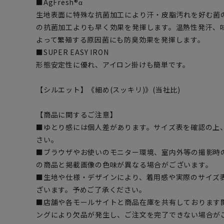
■AgFresh®α
生地表面に特殊な抗菌加工により汗・皮脂汚れを好む菌
の抗菌加工よりも早く効果を発揮します。温熱性発汗、
よって繁殖する原因菌にも防臭効果を発揮します。
■SUPER EASY IRON
形態安定性に優れ、アイロン掛けも簡単です。
【シルエット】《細め(スッキリ)》(当社比)
【商品に関するご注意】
■ゆとり感には個人差があります。サイズ表を確認の上
さい。
■ブラウザやお使いのモニター環境、室内外等の撮影時
の商品と掲載画像の色味が異なる場合がございます。
■生地や仕様・デザインにより、着用感や実際のサイズ
ざいます。予めご了承ください。
■店舗や各モールサイトと商品在庫を共有しております
ングにより欠品が発生し、ご注文を完了できない場合が