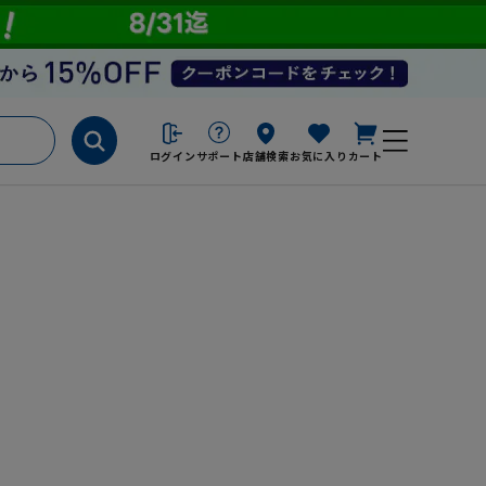
ログイン
サポート
店舗検索
お気に入り
カート