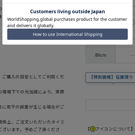
―
80cm
の増殖を抑え、防臭が可能。従来
味覚性発汗に加え、精神性発汗に
82cm
―
84cm
―
86cm
、ご購入の目安としてご利用くだ
【特別価格】在庫限り
の環境下での光加減により、実際
表に若干の誤差が生じる場合がご
関係上、ご注文いただいたタイミ
【
アイコンについて
ございます。予めご了承くださ