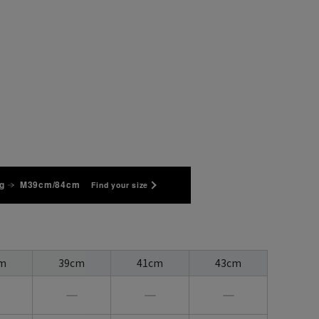
g
M39cm/84cm
Find your size
m
39cm
41cm
43cm
―
―
―