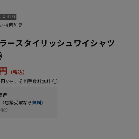
い抗菌防臭
ラースタイリッシュワイシャツ
α》
3円
1円
から。分割手数料無料
獲得
円（店舗受取なら
無料
）
細