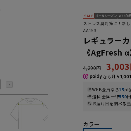
ストレス臭対策に！新し
AA153
レギュラーカ
《AgFresh 
3,00
4,290円
なら
月々1,00
L41cm/86cm
LL43cm/82cm
LL43cm/86cm
WEB会員なら
15
pt
送料 全国一律
550
お届け日を調べる
詳
カラー