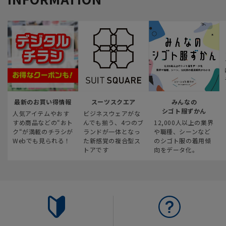
最新のお買い得情報
スーツスクエア
みんなの
シゴト服ずかん
人気アイテムやおす
ビジネスウェアがな
すめ商品などの“おト
んでも揃う、4つのブ
12,000人以上の業界
ク“が満載のチラシが
ランドが一体となっ
や職種、シーンなど
Webでも見られる！
た新感覚の複合型ス
のシゴト服の着用傾
トアです
向をデータ化。