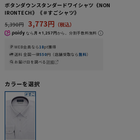
ボタンダウンスタンダードワイシャツ《NON
IRONTECH》《＃すごシャツ》
3,773円
5,390円
なら
月々1,257円
から。分割手数料無料
WEB会員なら
18
pt獲得
送料 全国一律
550
円（店舗受取なら
無料
）
お届け日を調べる
詳細
カラーを選択