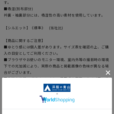
す。
■吸湿(別布部分)
衿裏・袖裏部分には、吸湿性の高い素材を使用しています。
【シルエット】《標準》 (当社比)
【商品に関するご注意】
■ゆとり感には個人差があります。サイズ表を確認の上、ご購
入の目安としてご利用ください。
■ブラウザやお使いのモニター環境、室内外等の撮影時の環境
下での光加減により、実際の商品と掲載画像の色味が異なる場
合がございます。
■生地や仕様・デザインにより、着用感や実際のサイズ表に若
干の誤差が生じる場合がございます。予めご了承ください。
■店舗や各モールサイトと商品在庫を共有しております関係
上、ご注文いただいたタイミングにより欠品が発生し、ご注文
を完了できない場合がございます。予めご了承ください。（お
急ぎ発送のご注文につきましても、ご注文のタイミングによっ