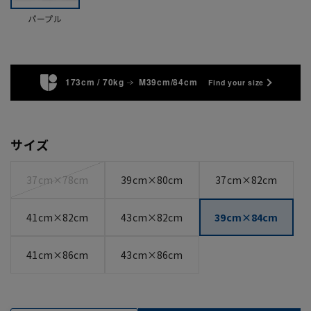
パープル
173cm / 70kg
M39cm/84cm
Find your size
サイズ
37cm×78cm
39cm×80cm
37cm×82cm
41cm×82cm
43cm×82cm
39cm×84cm
41cm×86cm
43cm×86cm