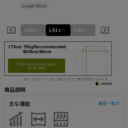
Length
80cm
L41cm/78cm
L41cm/80cm
L41cm/82cm
L41cm/84cm
L41cm/86cm
173cm 70kgRecommended
M39cm/84cm
Find out more on your
body type
あくまでもサイズをご検討いただく際の目安となります。
商品説明
主な機能
機能一覧