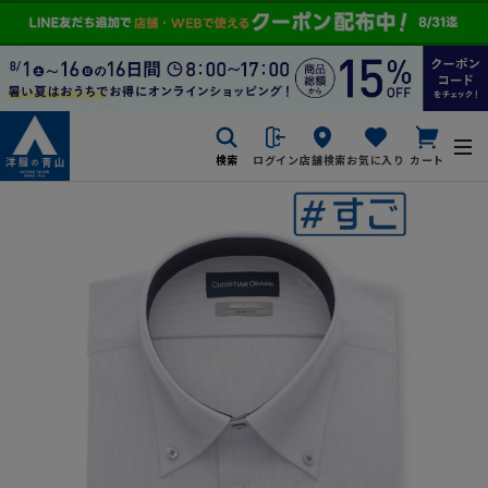
検索
ログイン
店舗検索
お気に入り
カート