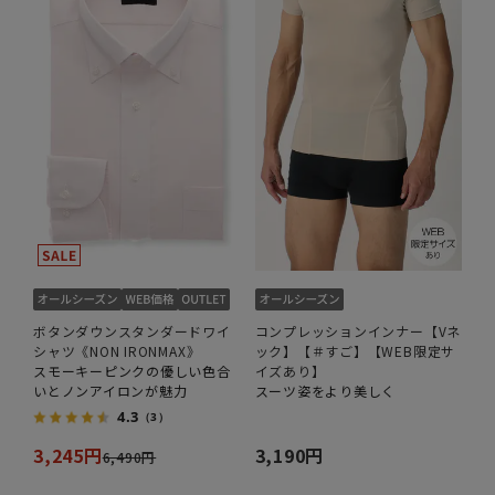
ボタンダウンスタンダードワイ
コンプレッションインナー【Vネ
シャツ《NON IRONMAX》
ック】【＃すご】【WEB限定サ
スモーキーピンクの優しい色合
イズあり】
いとノンアイロンが魅力
スーツ姿をより美しく
4.3
（3）
3,245円
3,190円
6,490円