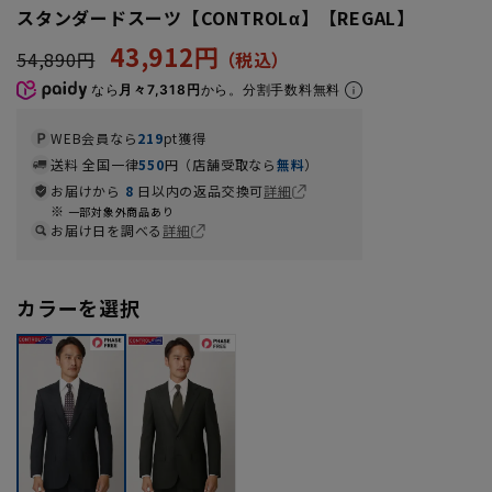
スタンダードスーツ【CONTROLα】【REGAL】
43,912円
54,890円
なら
月々7,318円
から。分割手数料無料
WEB会員なら
219
pt獲得
送料 全国一律
550
円（店舗受取なら
無料
）
お届けから
8
日以内の返品交換可
詳細
一部対象外商品あり
お届け日を調べる
詳細
カラーを選択