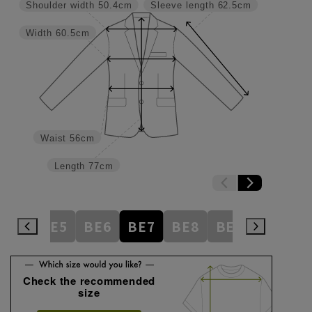
Shoulder width
50.4cm
Sleeve length
62.5cm
Width
60.5cm
Waist
56cm
Length
77cm
BE4
BE5
BE6
BE7
BE8
BE9
BE10
Check the recommended
size