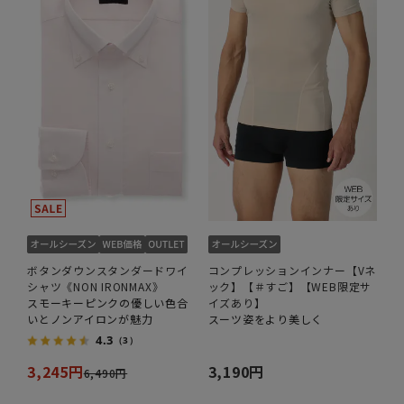
ボタンダウンスタンダードワイ
コンプレッションインナー【Vネ
シャツ《NON IRONMAX》
ック】【＃すご】【WEB限定サ
スモーキーピンクの優しい色合
イズあり】
いとノンアイロンが魅力
スーツ姿をより美しく
4.3
（3）
3,245円
3,190円
6,490円