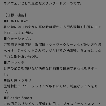
ネスウェアとして最適なスタンダードスーツです。
【仕様・機能】
■CONTROLα®
暑い時にはさわやかに寒い時は暖かに衣服内環境を快適にコン
トロールする機能。
■ウォッシャブル
ご家庭で洗濯可能、洗濯機・シャワークリーンなど洗い方も選
べます。ジャケットのみパンツだけでの洗濯等、ちょっとした
汚れは部分洗いもOK。
■ストレッチ
身体の動きを妨げない快適な伸縮性で快適な着心地をサポー
ト。
■折り目スッキリ
生地特性でプリーツラインが取れにくい、綺麗なラインをキー
プ。
■Plastics Smart
この商品はリサイクル原料を使用し、プラスチック・スマート