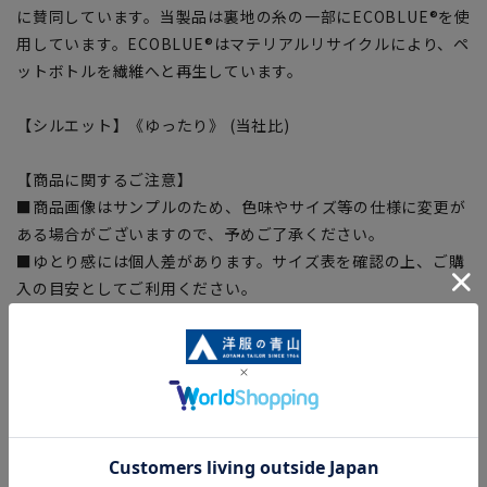
に賛同しています。当製品は裏地の糸の一部にECOBLUE®を使
用しています。ECOBLUE®はマテリアルリサイクルにより、ペ
ットボトルを繊維へと再生しています。
【シルエット】《ゆったり》 (当社比)
【商品に関するご注意】
■商品画像はサンプルのため、色味やサイズ等の仕様に変更が
ある場合がございますので、予めご了承ください。
■ゆとり感には個人差があります。サイズ表を確認の上、ご購
入の目安としてご利用ください。
■生地や仕様・デザインにより、着用感や実際のサイズ表に若
干の誤差が生じる場合がございます。予めご了承ください。
■サイズスペックは仕上がりサイズを記載しております。一
部、商品現物におすすめサイズ(ヌードサイズ)を記載している
商品もございます。
■ブラウザやお使いのモニター環境、また撮影時の室内外の光
加減により、実際の商品と掲載画像の色味が異なる場合がござ