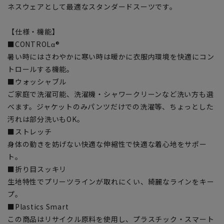
ネスウェアとして最適なスタンダードスーツです。
【仕様・機能】
■CONTROLα®
暑い時にはさわやかに寒い時は暖かに衣服内環境を快適にコン
トロールする機能。
■ウォッシャブル
ご家庭で洗濯可能、洗濯機・シャワークリーンなど洗い方も選
べます。ジャケットのみパンツだけでの洗濯等、ちょっとした
汚れは部分洗いもOK。
■ストレッチ
身体の動きを妨げない快適な伸縮性で快適な着心地をサポー
ト。
■折り目スッキリ
生地特性でプリーツラインが取れにくい、綺麗なラインをキー
プ。
■Plastics Smart
この商品はリサイクル原料を使用し、プラスチック・スマート