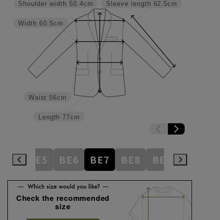
Shoulder width
50.4cm
Sleeve length
62.5cm
Width
60.5cm
Waist
56cm
Length
77cm
BE4
BE5
BE6
BE7
BE8
BE9
BE10
Check the recommended
size