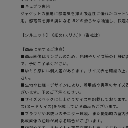
■キュプラ裏地
ジャケットの裏地に静電気を抑え吸湿性に優れたコット
用。静電気を抑え虜になるほどの滑らかな袖通し、快適
【シルエット】《細め(スリム)》 (当社比)
【商品に関するご注意】
■商品画像はサンプルのため、色味やサイズ等の仕様に
で、予めご了承ください。
■ゆとり感には個人差があります。サイズ表を確認の上
さい。
■生地や仕様・デザインにより、着用感や実際のサイズ
ざいます。予めご了承ください。
■サイズスペックは仕上がりサイズを記載しております
ズ(ヌードサイズ)を記載している商品もございます。
■ブラウザやお使いのモニター環境、また撮影時の室内
掲載画像の色味が異なる場合がございます。
■店舗や各モールサイトと商品在庫を共有しております