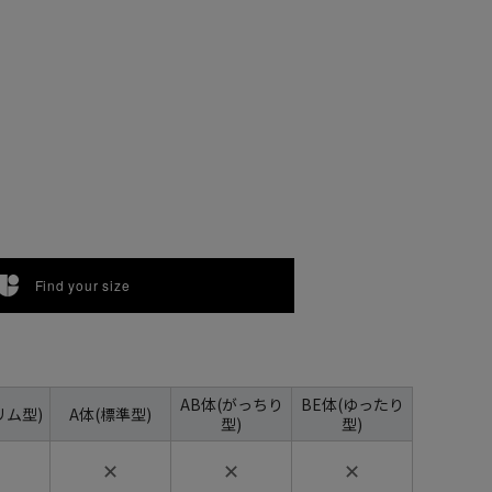
Find your size
AB体(がっちり
BE体(ゆったり
リム型)
A体(標準型)
型)
型)
✕
✕
✕