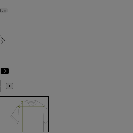
3cm
E3
BE4
BE5
BE6
BE7
BE8
YA4
YA5
YA6