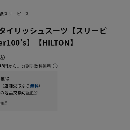
級スリーピース
タイリッシュスーツ【スリーピ
r100’s】【HILTON】
48円
から。分割手数料無料
t獲得
円（店舗受取なら
無料
）
の返品交換可
詳細
細