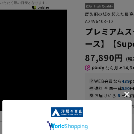
いただく際の目安となります。
既製服の域を超えた最高
A24V6403-12
プレミアムス
ース】【Supe
87,890円
なら
月々14,6
WEB会員なら
439
p
送料 全国一律
550
お届けから
8
日以内
一部対象外商品あり
お届け日を調べる
詳
カラー
機能一覧