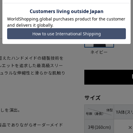
ネイビー
超えたハンドメイドの縫製技術を
ルエットを追求した最高級スリー
ナチュラルな伸縮性と滑らかな肌触り
サイズ
なしを演出。
体型
YA体(ス
号数（身長）
製品でありながらオーダーメイド
✕
3号(160cm)