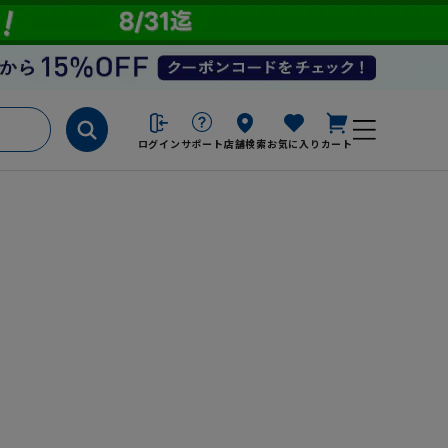
ログイン
サポート
店舗検索
お気に入り
カート