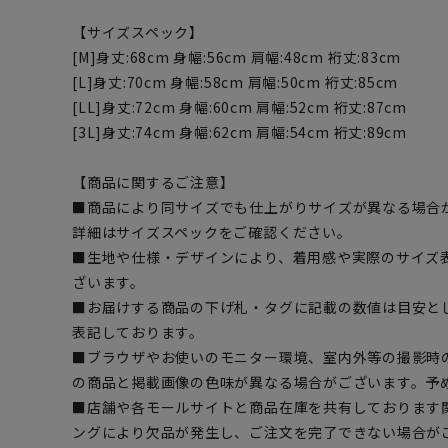
【サイズスペック】
[M]身丈:68cm 身幅:56cm 肩幅:48cm 裄丈:83cm
[L]身丈:70cm 身幅:58cm 肩幅:50cm 裄丈:85cm
[LL]身丈:72cm 身幅:60cm 肩幅:52cm 裄丈:87cm
[3L]身丈:74cm 身幅:62cm 肩幅:54cm 裄丈:89cm
【商品に関するご注意】
■商品により同サイズでも仕上がりサイズが異なる場合
詳細はサイズスペックをご確認ください。
■生地や仕様・デザインにより、着用感や実際のサイズ
ざいます。
■お届けする商品の下げ札・タグに記載の数値は目安とし
表記しております。
■ブラウザやお使いのモニター環境、室内外等の撮影時
の商品と掲載画像の色味が異なる場合がございます。予
■店舗や各モールサイトと商品在庫を共有しております
ングにより欠品が発生し、ご注文を完了できない場合が