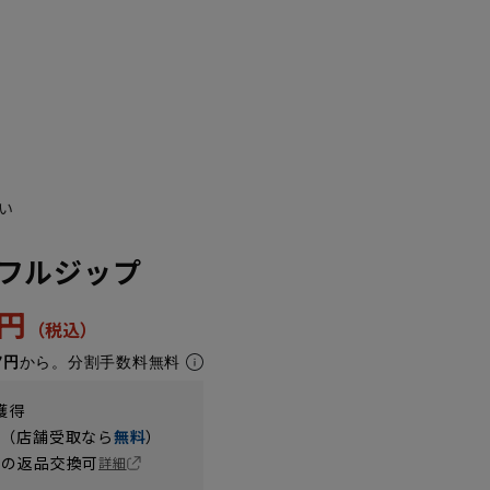
い
フルジップ
2円
7円
から。分割手数料無料
獲得
円（店舗受取なら
無料
）
の返品交換可
詳細