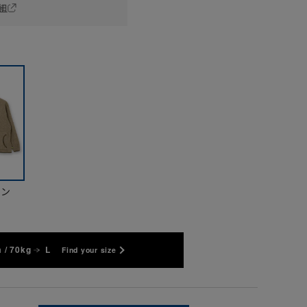
細
ウン
 / 70kg
L
Find your size