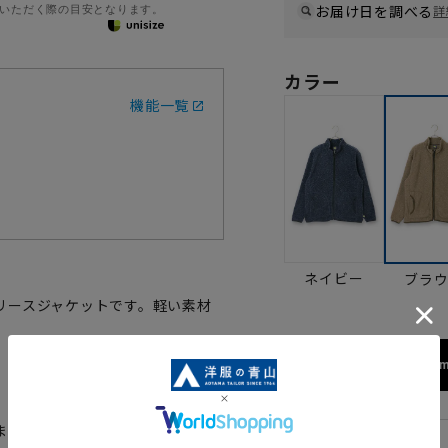
いただく際の目安となります。
お届け日を調べる
詳
カラー
機能一覧
ネイビー
ブラ
リースジャケットです。軽い素材
172cm
ます。