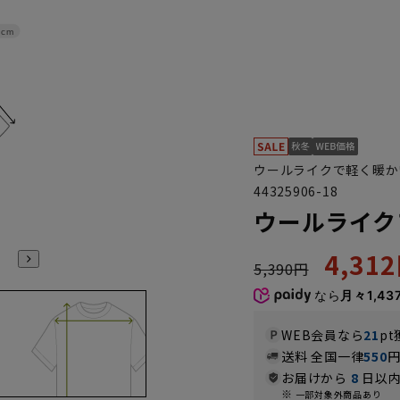
5cm
ウールライクで軽く暖か
44325906-18
ウールライク
4,31
5,390円
なら
月々1,43
WEB会員なら
21
pt
送料 全国一律
550
お届けから
8
日以内
一部対象外商品あり