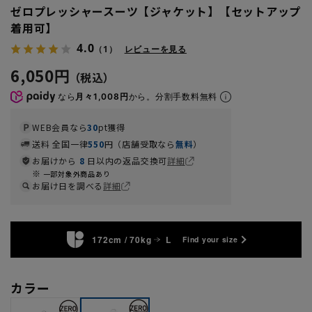
ゼロプレッシャースーツ【ジャケット】【セットアップ
着用可】
4.0
（1）
レビューを見る
6,050円
なら
月々1,008円
から。分割手数料無料
WEB会員なら
30
pt獲得
送料 全国一律
550
円（店舗受取なら
無料
）
お届けから
8
日以内の返品交換可
詳細
一部対象外商品あり
お届け日を調べる
詳細
172cm / 70kg
L
Find your size
カラー