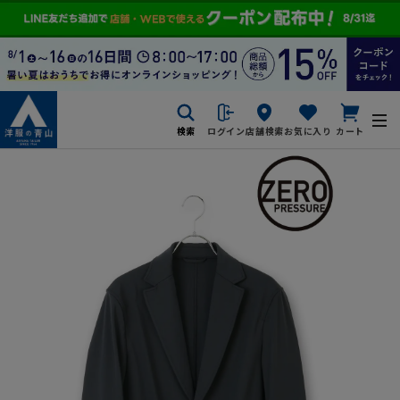
検索
ログイン
店舗検索
お気に入り
カート