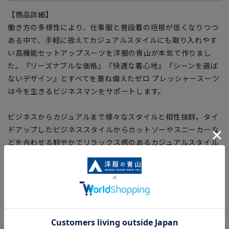
【商品詳細】
働き方の多様性により、仕事服と普段着の垣根が低くなりつつ
ある中で、手軽に扱えてカジュアルスタイルにも取り入れやす
い高機能セットアップスーツを洋服の青山が本気で作りまし
た。『リーズナブルな価格』『快適な着心地』『シーンを選ば
ないデザイン』とすべてを兼ね備えたゼロ プレッシャースーツ
は今を生きるビジネスマンをサポートします。
ビジネスからカジュアルまで様々なスタイルと相性抜群。タイ
ドアップしたビジネススタイルからカットソーやスニーカーな
どを合わせる軽やかでリラックス感のあるカジュアルスタイル
までマルチなコーディネートをお楽しみいただけます。
■こちらはジャケットのみ販売となります。
セットアップ対応商品と組み合わせいただくことでスーツとし
て着用いただけます。
スラックス：70006