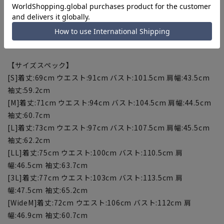
※セットアップ対応商品は在庫切れの場合がございます。
【お直しについて】
こちらの商品は仕様上、ネーム入れ不可となっております。
【サイズスペック】
[S]着丈:69cm ウエスト:91cm バスト:101.5cm 肩幅:43.5cm
袖丈:59.2cm
[M]着丈:71cm ウエスト:94cm バスト:104.5cm 肩幅:44.5cm
袖丈:60.7cm
[L]着丈:73cm ウエスト:97cm バスト:107.5cm 肩幅:45.5cm
袖丈:62.2cm
[LL]着丈:75cm ウエスト:100cm バスト:110.5cm 肩
幅:46.5cm 袖丈:63.7cm
[3L]着丈:77cm ウエスト:103cm バスト:113.5cm 肩
幅:47.5cm 袖丈:65.2cm
[WideM]着丈:72cm ウエスト:106cm バスト:112cm 肩
幅:46.9cm 袖丈:60.7cm