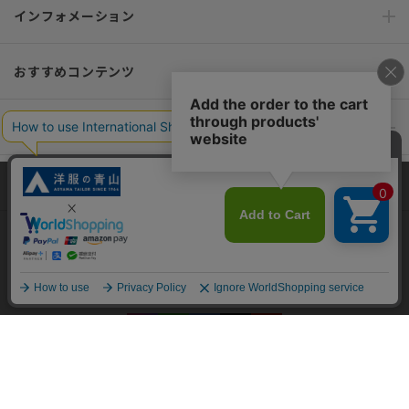
インフォメーション
おすすめコンテンツ
ポリシー・企業情報
オーダースーツなら SHITATE
当サイトでは、快適な閲覧体験とコンテンツ改善のためにCookieを使用
しています。閲覧を続けることで、Cookieの使用に同意したものとみな
します。詳細については
プライバシーポリシー
をご確認ください。
OFFICIAL SNS
同意して閉じる