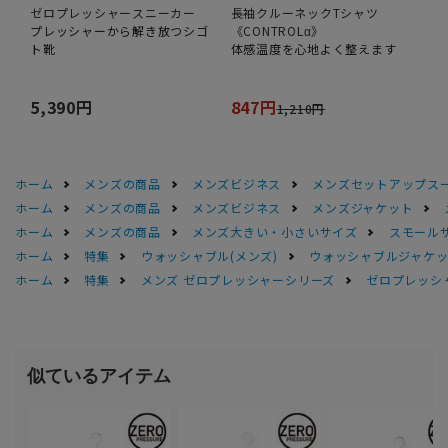
ゼロプレッシャースニーカー
長袖クルーネックTシャツ
プレッシャーから解き放つシゴ
《CONTROLα》
ト靴
体感温度を心地よく整えます
5,390円
847円
1,210円
ホーム
メンズの商品
メンズビジネス
メンズセットアップス
ホーム
メンズの商品
メンズビジネス
メンズジャケット
ホーム
メンズの商品
メンズ大きい・小さいサイズ
スモール
ホーム
特集
ウォッシャブル(メンズ)
ウォッシャブルジャケッ
ホーム
特集
メンズ ゼロプレッシャーシリーズ
ゼロプレッシ