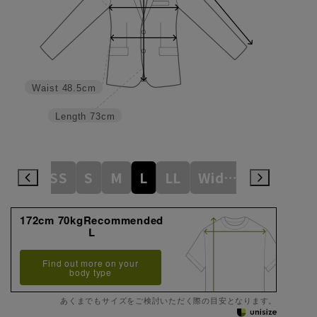
Waist
48.5cm
Length
73cm
SS
S
M
L
LL
WideM
3L
Wi
172cm 70kgRecommended
L
Find out more on your
body type
あくまでもサイズをご検討いただく際の目安となります。