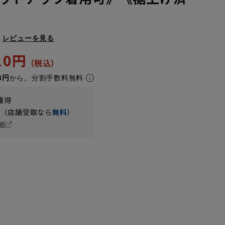
レビューを見る
010円
8円
から。分割手数料無料
獲得
円（店舗受取なら
無料
）
細