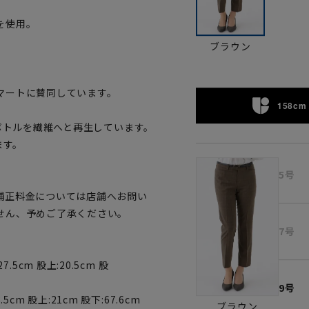
を使用。
ブラウン
。
マートに賛同しています。
158cm 
トボトルを繊維へと再生しています。
ます。
5号
補正料金については店舗へお問い
せん、予めご了承ください。
7号
7.5cm 股上:20.5cm 股
9号
5cm 股上:21cm 股下:67.6cm
ブラウン