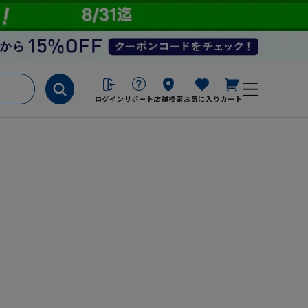
ログイン
サポート
店舗検索
お気に入り
カート