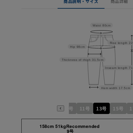
商品説明・サイズ
商品詳細
Waist
80cm
Rise length
22
Hip
98cm
Thickness of thigh
31.5cm
Inseam length
71
Hem width
17.5cm
5号
7号
9号
11号
13号
15号
158cm 51kgRecommended
9号