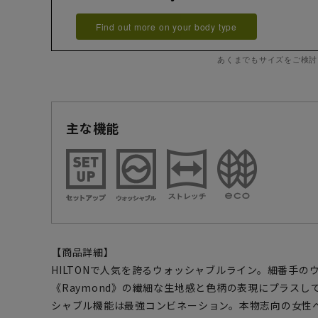
Find out more on your body type
あくまでもサイズをご検討
主な機能
【商品詳細】
HILTONで人気を誇るウォッシャブルライン。細番手
《Raymond》の繊細な生地感と色柄の表現にプラス
シャブル機能は最強コンビネーション。本物志向の女性