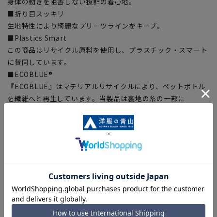
身体の動きを阻害しない抜群の着心地。
■折り目スッキリ
生地特性により綺麗なプリーツラインをキープ。
■Plastics Smart
この商品はリサイクル原料を使用し、プラスチック・スマート
に賛同しています。
■ECOBLUE®
『ECOBLUE』はマテリアルリサイクルにより、ペットボトル
を繊維へと再生しています。当製品は裏地の糸の一部に
『ECOBLUE』を使用しています。
シルエット
細身
標準
ゆったり
季節