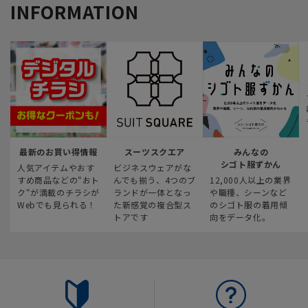
INFORMATION
最新のお買い得情報
スーツスクエア
みんなの
シゴト服ずかん
人気アイテムやおす
ビジネスウェアがな
すめ商品などの“おト
んでも揃う、4つのブ
12,000人以上の業界
ク“が満載のチラシが
ランドが一体となっ
や職種、シーンなど
Webでも見られる！
た新感覚の複合型ス
のシゴト服の着用傾
トアです
向をデータ化。