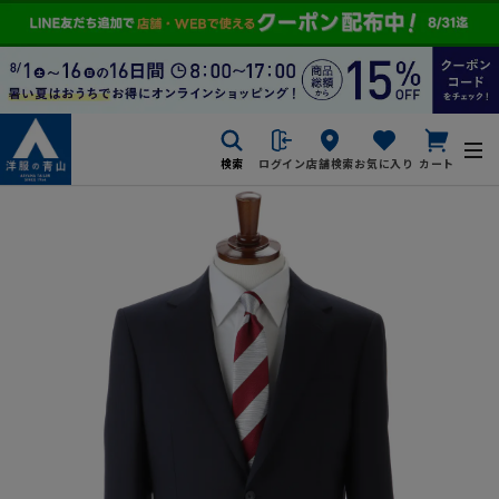
検索
ログイン
店舗検索
お気に入り
カート