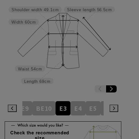
Shoulder width
49.1cm
Sleeve length
56.5cm
Width
60cm
Waist
54cm
Length
69cm
BE8
BE9
BE10
E3
E4
E5
E6
E7
E
Check the recommended
size