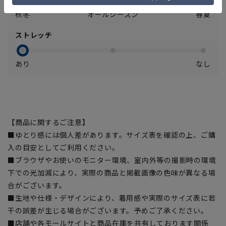
秋冬
オールシーズン
春夏
ストレッチ
あり
なし
【商品に関するご注意】
■ゆとり感には個人差があります。サイズ表を確認の上、ご購
入の目安としてご利用ください。
■ブラウザやお使いのモニター環境、室内外等の撮影時の環境
下での光加減により、実際の商品と掲載画像の色味が異なる場
合がございます。
■生地や仕様・デザインにより、着用感や実際のサイズ表に若
干の誤差が生じる場合がございます。予めご了承ください。
■店舗や各モールサイトと商品在庫を共有しております関係