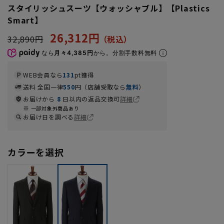
スタイリッシュスーツ【ウォッシャブル】【Plastics
Smart】
26,312円
32,890円
なら
月々4,385円
から。分割手数料無料
WEB会員なら
131
pt獲得
送料 全国一律
550
円（店舗受取なら
無料
）
お届けから
8
日以内の返品交換可
詳細
一部対象外商品あり
お届け日を調べる
詳細
カラーを選択