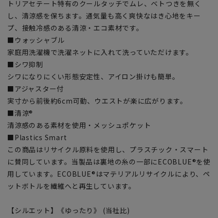
トリアセテート特有のクールタッチでムレ、ベトつきを無く
し、清涼感を保ちます。通気量も高く爽快なはき心地をキー
プ、接触冷感のある清涼・エコ素材です。
■ウォッシャブル
家庭用洗濯機で洗濯ネットに入れて洗っていただけます。
■シワ抑制
シワになりにくい形態安定性、アイロン掛けも簡単。
■アジャスター付
実寸から前後約6cm可動、ウエストが楽に広がります。
■清涼®
清涼感のある素材を使用・メッシュポケット
■Plastics Smart
この商品はリサイクル原料を使用し、プラスチック・スマート
に賛同しています。当製品は裏地の糸の一部にECOBLUE®を使
用しています。ECOBLUE®はマテリアルリサイクルにより、ペ
ットボトルを繊維へと再生しています。
【シルエット】《ゆったり》 (当社比)