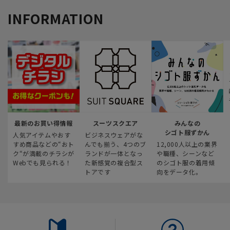
INFORMATION
最新のお買い得情報
スーツスクエア
みんなの
シゴト服ずかん
人気アイテムやおす
ビジネスウェアがな
すめ商品などの“おト
んでも揃う、4つのブ
12,000人以上の業界
ク“が満載のチラシが
ランドが一体となっ
や職種、シーンなど
Webでも見られる！
た新感覚の複合型ス
のシゴト服の着用傾
トアです
向をデータ化。