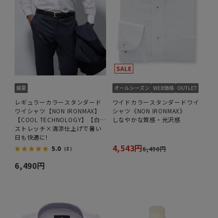
レギュラーカラースタンダード
ワイドカラースタンダードワイ
ワイシャツ【NON IRONMAX】
シャツ《NON IRONMAX》
【COOL TECHNOLOGY】【白
しなやかな質感・光沢感
無地】
ストレッチ×清涼仕上げで暑い
日も快適に!
4,543円
5.0
6,490円
（2）
6,490円