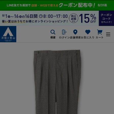
検索
ログイン
店舗検索
お気に入り
カート