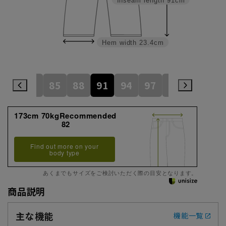
Inseam length
91cm
Hem width
23.4cm
79
82
85
88
91
94
97
100
105
173cm 70kgRecommended
82
Find out more on your
body type
あくまでもサイズをご検討いただく際の目安となります。
商品説明
主な機能
機能一覧