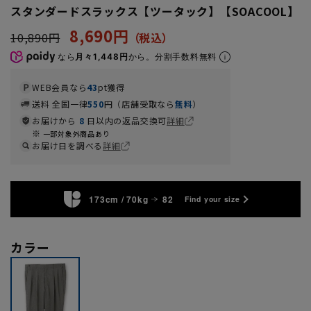
スタンダードスラックス【ツータック】【SOACOOL】
8,690円
10,890円
なら
月々1,448円
から。分割手数料無料
WEB会員なら
43
pt獲得
送料 全国一律
550
円（店舗受取なら
無料
）
お届けから
8
日以内の返品交換可
詳細
一部対象外商品あり
お届け日を調べる
詳細
173cm / 70kg
82
Find your size
カラー