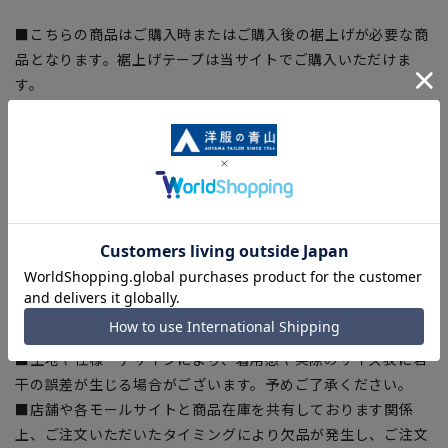
■こちらの商品はご購入時またはご購入後の裾上げが必要な商
品となります。裾上げテープは当サイトでご購入いただけま
す。
裾上げテープ:
SUSOTAPE010
※こちらの商品は在庫切れの場合がございます。
【商品に関するご注意】
■商品画像はサンプルのため、色味やサイズ等の仕様に変更が
ある場合がございますので、予めご了承ください。
■サイズスペックは仕上がりサイズを記載しております。
■ブラウザやお使いのモニター環境、また撮影時の室内外の光
加減により、実際の商品と掲載画像の色味が異なる場合がござ
います。
■生地や仕様・デザインにより、着用感や実際のサイズ表に若
干の誤差が生じる場合がございます。予めご了承ください。
■店舗や各モールサイトと商品在庫を共有しております関係
上、ご注文いただいたタイミングにより欠品が発生し、ご注文