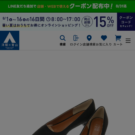
検索
ログイン
店舗検索
お気に入り
カート