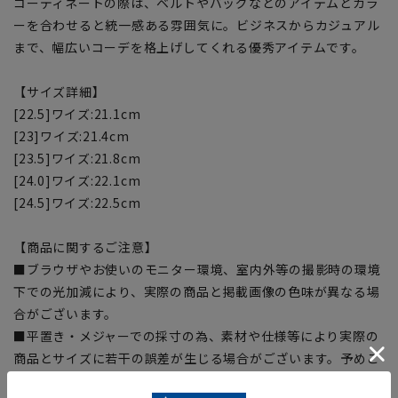
コーディネートの際は、ベルトやバッグなどのアイテムとカラ
ーを合わせると統一感ある雰囲気に。ビジネスからカジュアル
まで、幅広いコーデを格上げしてくれる優秀アイテムです。
【サイズ詳細】
[22.5]ワイズ:21.1cm
[23]ワイズ:21.4cm
[23.5]ワイズ:21.8cm
[24.0]ワイズ:22.1cm
[24.5]ワイズ:22.5cm
【商品に関するご注意】
■ブラウザやお使いのモニター環境、室内外等の撮影時の環境
下での光加減により、実際の商品と掲載画像の色味が異なる場
合がございます。
■平置き・メジャーでの採寸の為、素材や仕様等により実際の
商品とサイズに若干の誤差が生じる場合がございます。予めご
了承ください。