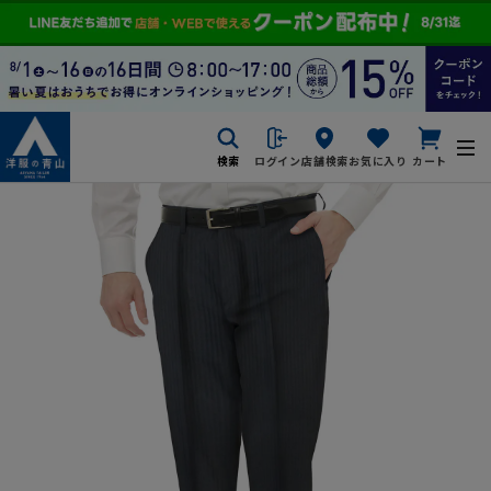
検索
ログイン
店舗検索
お気に入り
カート