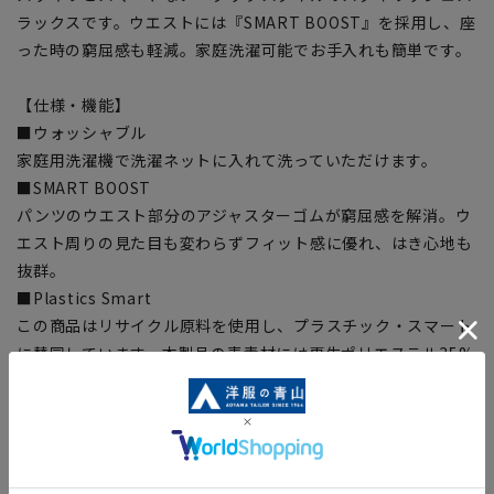
ラックスです。ウエストには『SMART BOOST』を採用し、座
った時の窮屈感も軽減。家庭洗濯可能でお手入れも簡単です。
【仕様・機能】
■ウォッシャブル
家庭用洗濯機で洗濯ネットに入れて洗っていただけます。
■SMART BOOST
パンツのウエスト部分のアジャスターゴムが窮屈感を解消。ウ
エスト周りの見た目も変わらずフィット感に優れ、はき心地も
抜群。
■Plastics Smart
この商品はリサイクル原料を使用し、プラスチック・スマート
に賛同しています。本製品の表素材には再生ポリエステル35%
を使用した生地を使用しています。
【シルエット】《細め(スリム)》 (当社比)
■こちらの商品はご購入時またはご購入後の裾上げが必要な商