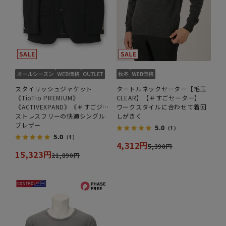
スタイリッシュジャケット
タートルネックセーター【毛玉
《TioTio PREMIUM》
CLEAR】【＃すごセーター】
《ACTIVEXPAND》《＃すごジャ
ワークスタイルに合わせて着回
ケ》
ストレスフリーの快適シングル
しがきく
ブレザー
5.0
（1）
5.0
（1）
4,312円
5,390円
15,323円
21,890円