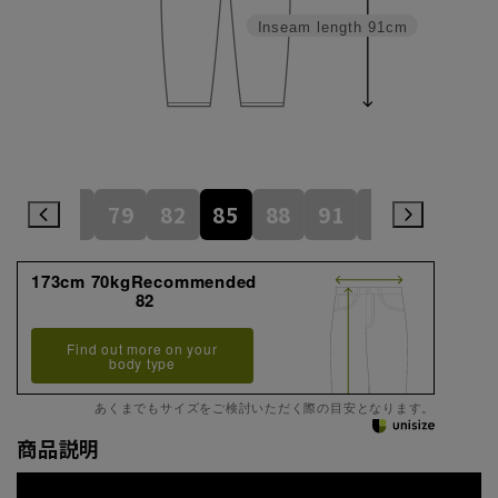
Inseam length
91cm
73
76
79
82
85
88
91
94
97
1
173cm 70kgRecommended
82
Find out more on your
body type
あくまでもサイズをご検討いただく際の目安となります。
商品説明