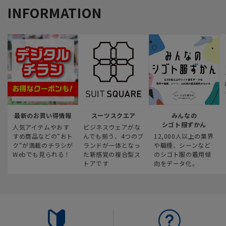
INFORMATION
最新のお買い得情報
スーツスクエア
みんなの
シゴト服ずかん
人気アイテムやおす
ビジネスウェアがな
すめ商品などの“おト
んでも揃う、4つのブ
12,000人以上の業界
ク“が満載のチラシが
ランドが一体となっ
や職種、シーンなど
Webでも見られる！
た新感覚の複合型ス
のシゴト服の着用傾
トアです
向をデータ化。