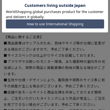
品となります。裾上げテープは当サイトでご購入いただけま
す。
裾上げテープ:
SUSOTAPE010
※こちらの商品は在庫切れの場合がございます。
【商品に関するご注意】
■商品画像はサンプルのため、色味やサイズ等の仕様に変更が
ある場合がございますので、予めご了承ください。
■サイズスペックは仕上がりサイズを記載しております。
■ブラウザやお使いのモニター環境、また撮影時の室内外の光
加減により、実際の商品と掲載画像の色味が異なる場合がござ
います。
■生地や仕様・デザインにより、着用感や実際のサイズ表に若
干の誤差が生じる場合がございます。予めご了承ください。
■店舗や各モールサイトと商品在庫を共有しております関係
上、ご注文いただいたタイミングにより欠品が発生し、ご注文
を完了できない場合がございます。予めご了承ください。