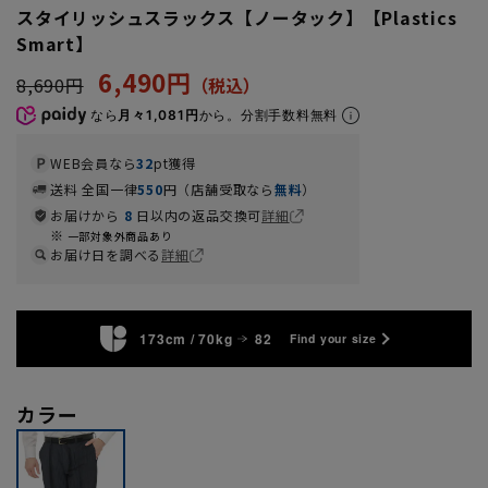
スタイリッシュスラックス【ノータック】【Plastics
Smart】
6,490円
8,690円
なら
月々1,081円
から。分割手数料無料
WEB会員なら
32
pt獲得
送料 全国一律
550
円（店舗受取なら
無料
）
お届けから
8
日以内の返品交換可
詳細
一部対象外商品あり
お届け日を調べる
詳細
173cm / 70kg
82
Find your size
カラー