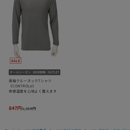
長袖クルーネックTシャツ
《CONTROLα》
体感温度を心地よく整えます
847円
1,210円