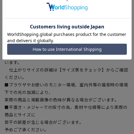
繊維製品の国際的な安全基準であるエコテックス(R)に認証さ
れた
生地から付属まですべてが厳しい基準をクリアした素材を使
用。
安全を安心して着用いただけます。
【商品に関するご注意】
■商品により同サイズでも仕上がりサイズが異なる場合がござ
います。
仕上がりサイズの詳細は【サイズ表をチェック】からご確認
ください。
■ブラウザやお使いのモニター環境、室内外等の撮影時の環境
下での光の加減により、
実際の商品と掲載画像の色味が異なる場合がございます。
■平置き・メジャーでの採寸の為、素材や仕様等により実際の
商品とサイズに
若干の誤差が生じる場合がございます。
予めご了承ください。