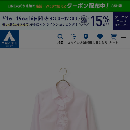
検索
ログイン
店舗検索
お気に入り
カート