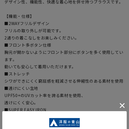
デザイン性、機能性、快適な着心地を併せ持つブラウスです。
【機能・仕様】
■2WAYフリルデザイン
フリルの取り外しが可能です。
2通りの着こなしをお楽しみください。
■フロント多ボタン仕様
胸元が開かないようにフロント部分にボタンを多く使用してい
ます。
動いても安心して着用いただけます。
■ストレッチ
シワができにくく窮屈感を軽減させる伸縮性のある素材を使用
■透けにくい生地
UPF50+のUVカット率を誇る素材を使用、
透けにくく安心。
■SUPER EASY IRON
優れた形態安定性でアイロン掛けが簡単です
■OEKO-TEX(エコテックス)