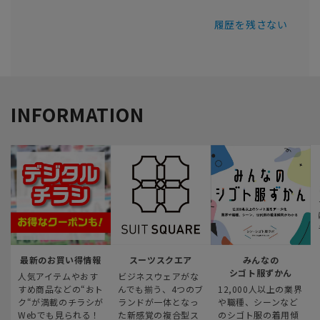
履歴を残さない
INFORMATION
最新のお買い得情報
スーツスクエア
みんなの
シゴト服ずかん
人気アイテムやおす
ビジネスウェアがな
すめ商品などの“おト
んでも揃う、4つのブ
12,000人以上の業界
ク“が満載のチラシが
ランドが一体となっ
や職種、シーンなど
Webでも見られる！
た新感覚の複合型ス
のシゴト服の着用傾