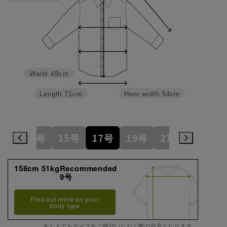
Waist
49cm
Length
71cm
Hem width
54cm
1号
13号
15号
17号
19号
21号
23号
158cm 51kgRecommended
9号
Find out more on your
body type
あくまでもサイズをご検討いただく際の目安となります。