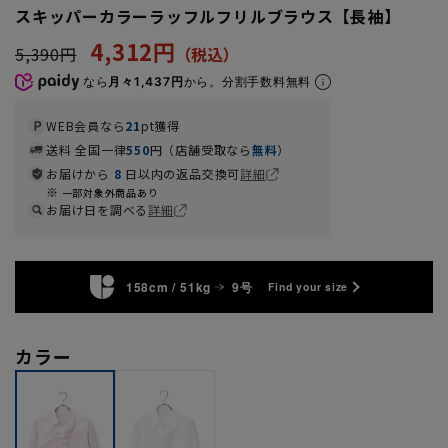
スキッパーカラーラッフルフリルブラウス【長袖】
4,312円
5,390円
なら
月々1,437円
から。分割手数料無料
WEB会員なら
21
pt獲得
送料 全国一律
550
円（店舗受取なら
無料
）
お届けから
8
日以内の返品交換可
詳細
一部対象外商品あり
お届け日を調べる
詳細
158cm / 51kg
9号
Find your size
カラー