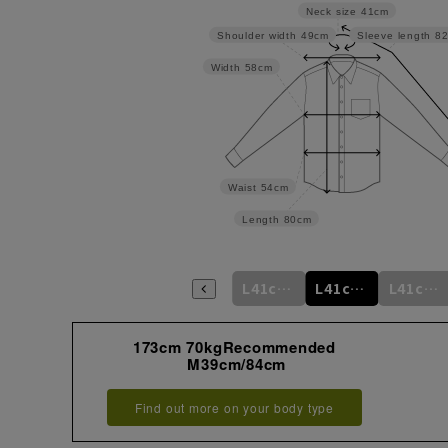
Neck size
41cm
Shoulder width
49cm
Sleeve length
8
Width
58cm
Waist
54cm
Length
80cm
m
L41cm/76cm
M39cm/88cm
L41cm/78cm
L41cm/80cm
L41cm/82cm
L41cm/84cm
173cm 70kgRecommended
M39cm/84cm
Find out more on your body type