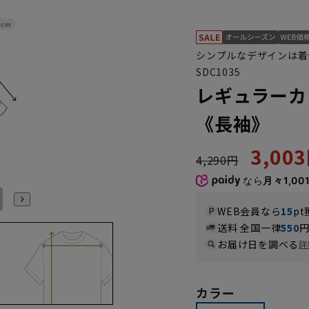
2cm
シンプルなデザインは着
SDC1035
レギュラーカ
《長袖》
3,00
4,290円
なら
月々1,00
L41cm/86cm
L41cm/88cm
LL43cm/82cm
LL43cm/86cm
LL43cm/88cm
3L45cm/84cm
WEB会員なら
15
pt
送料 全国一律
550
お届け日を調べる
詳
カラー