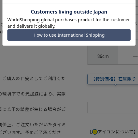
―
80cm
✕
82cm
証された素材を使用しました。生地
使用、安全を安心して着用いただ
―
84cm
―
86cm
、ご購入の目安としてご利用くだ
【特別価格】在庫限り
の環境下での光加減により、実際
表に若干の誤差が生じる場合がご
関係上、ご注文いただいたタイミ
【
アイコンについて
ございます。予めご了承くださ