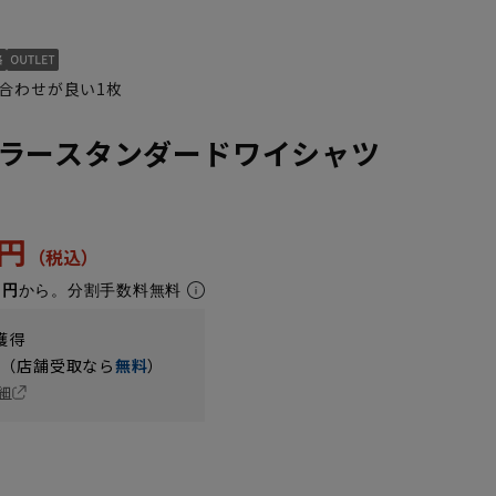
合わせが良い1枚
ラースタンダードワイシャツ
3円
1円
から。分割手数料無料
3L45cm/88cm
4L47cm/84cm
4L47cm/88cm
5L49cm/84cm
5L49cm/88cm
LL43cm/80cm
獲得
円（店舗受取なら
無料
）
細