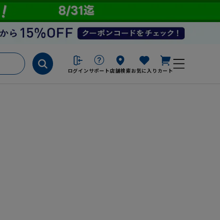
ログイン
サポート
店舗検索
お気に入り
カート