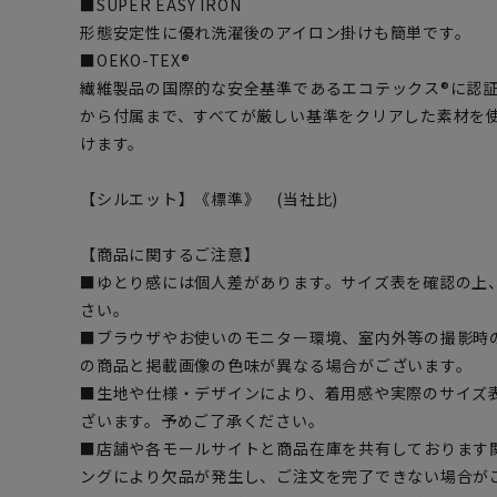
■SUPER EASY IRON
形態安定性に優れ洗濯後のアイロン掛けも簡単です。
■OEKO-TEX®
繊維製品の国際的な安全基準であるエコテックス®に認
から付属まで、すべてが厳しい基準をクリアした素材を
けます。
【シルエット】《標準》 (当社比)
【商品に関するご注意】
■ゆとり感には個人差があります。サイズ表を確認の上
さい。
■ブラウザやお使いのモニター環境、室内外等の撮影時
の商品と掲載画像の色味が異なる場合がございます。
■生地や仕様・デザインにより、着用感や実際のサイズ
ざいます。予めご了承ください。
■店舗や各モールサイトと商品在庫を共有しております
ングにより欠品が発生し、ご注文を完了できない場合が