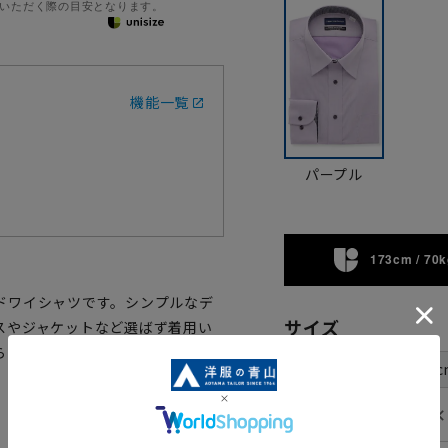
いただく際の目安となります。
機能一覧
パープル
173cm / 70k
ドワイシャツです。シンプルなデ
サイズ
スやジャケットなど選ばず着用い
らい濃色生地を使用し、デザイン
首周り
37c
裄丈
✕
78cm