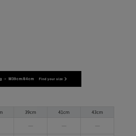
g
M39cm/84cm
Find your size
m
39cm
41cm
43cm
―
―
―