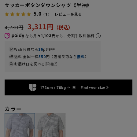
サッカーボタンダウンシャツ《半袖》
5.0
（1）
レビューを見る
3,311円
4,730円
なら
月々1,103円
から。分割手数料無料
WEB会員なら
16
pt獲得
送料 全国一律
550
円（店舗受取なら
無料
）
お届け日を調べる
詳細
173cm / 70kg
M
Find your size
カラー