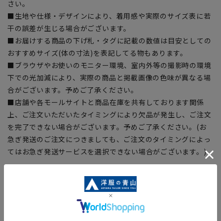
さい。
■生地や仕様・デザインにより、着用感や実際のサイズ表に若
干の誤差が生じる場合がございます。
■お届けする商品の下げ札・タグに記載の数値は目安としての
おすすめサイズ(体の寸法)を表記してる物もあります。
■ブラウザやお使いのモニター環境、室内外等の撮影時の環境
下での光加減により、実際の商品と掲載画像の色味が異なる場
合がございます。予めご了承ください。
■店舗や各モールサイトと商品在庫を共有しております関係
上、ご注文いただいたタイミングにより欠品が発生し、ご注文
を完了できない場合がございます。予めご了承ください。(お
急ぎ発送のご注文につきましても、ご注文のタイミングによっ
てはお急ぎ発送サービスを選択できない場合がございます。)