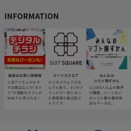
INFORMATION
最新のお買い得情報
スーツスクエア
みんなの
シゴト服ずかん
人気アイテムやおす
ビジネスウェアがな
すめ商品などの“おト
んでも揃う、4つのブ
12,000人以上の業界
ク“が満載のチラシが
ランドが一体となっ
や職種、シーンなど
Webでも見られる！
た新感覚の複合型ス
のシゴト服の着用傾
トアです
向をデータ化。