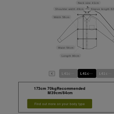
Neck size
41cm
Shoulder width
49cm
Sleeve length
8
Width
58cm
Waist
54cm
Length
80cm
m
L41cm/76cm
M39cm/88cm
L41cm/78cm
L41cm/80cm
L41cm/82cm
L41cm/84cm
173cm 70kgRecommended
M39cm/84cm
Find out more on your body type