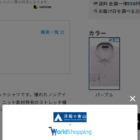
いただく際の目安となります。
送料 全国一律
550
お届け日を調べる
詳
機能一覧
カラー
ックシャツです。優れたノンアイ
パープル
。ニット素材特有のストレッチ機
い、オススメのノンアイロンシャ
173cm / 70k