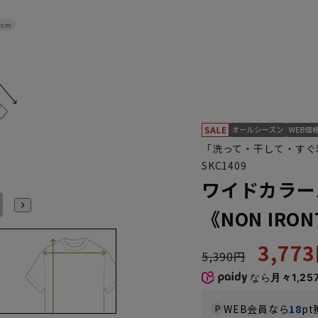
2cm
「洗って・干して・すぐ
SKC1409
ワイドカラー
L41cm/86cm
L41cm/88cm
LL43cm/82cm
LL43cm/86cm
LL43cm/88cm
3L45cm/84cm
《NON IR
3,77
5,390円
なら
月々1,25
WEB会員なら
18
pt