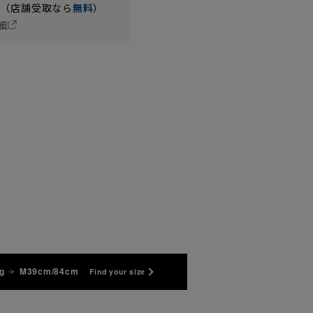
円（店舗受取なら
無料
）
細
g
M39cm/84cm
Find your size