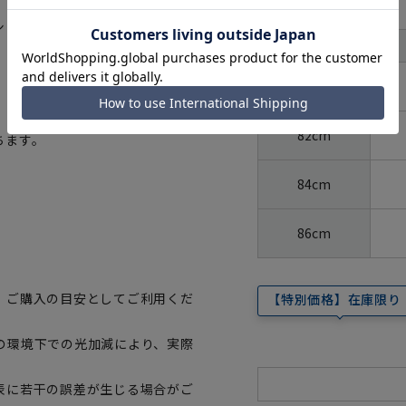
サイズ
シャツ。進化した合成繊維ならで
首周り
裄丈
80cm
82cm
ちます。
84cm
86cm
、ご購入の目安としてご利用くだ
【特別価格】在庫限り
の環境下での光加減により、実際
表に若干の誤差が生じる場合がご