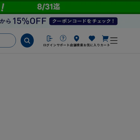
ログイン
サポート
店舗検索
お気に入り
カート