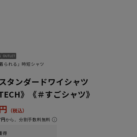
着られる」時短シャツ
スタンダードワイシャツ
3L45cm/88cm
4L47cm/84cm
4L47cm/88cm
5L49cm/84cm
5L49cm/88cm
LL43cm/80cm
ONTECH》《＃すごシャツ》
3円
7円
から。分割手数料無料
獲得