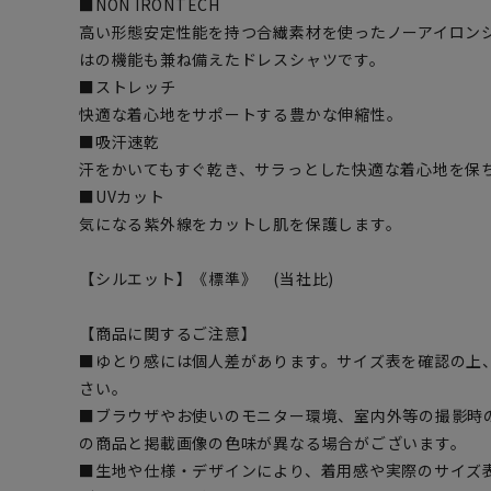
■NON IRONTECH
高い形態安定性能を持つ合繊素材を使ったノーアイロン
はの機能も兼ね備えたドレスシャツです。
■ストレッチ
快適な着心地をサポートする豊かな伸縮性。
■吸汗速乾
汗をかいてもすぐ乾き、サラっとした快適な着心地を保
■UVカット
気になる紫外線をカットし肌を保護します。
【シルエット】《標準》 (当社比)
【商品に関するご注意】
■ゆとり感には個人差があります。サイズ表を確認の上
さい。
■ブラウザやお使いのモニター環境、室内外等の撮影時
の商品と掲載画像の色味が異なる場合がございます。
■生地や仕様・デザインにより、着用感や実際のサイズ